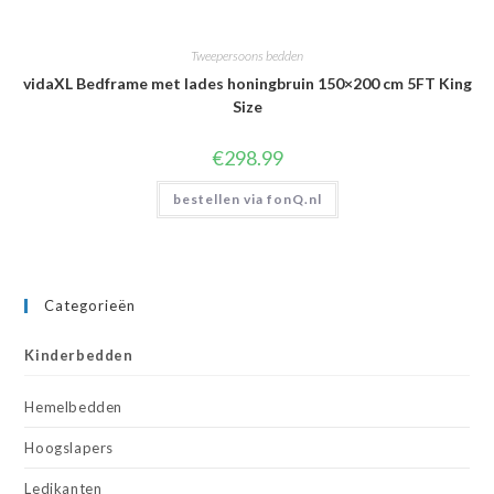
Tweepersoons bedden
vidaXL Bedframe met lades honingbruin 150×200 cm 5FT King
Size
€
298.99
bestellen via fonQ.nl
Categorieën
Kinderbedden
Hemelbedden
Hoogslapers
Ledikanten