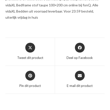
vidaXL Bedframe stof taupe 100×200 cm online bij fonQ. Alle
vidaXL Bedden uit voorraad leverbaar. Voor 23:59 besteld,
uiterlijk vrijdag in huis
Opent
Opent
in
in
een
een
Tweet dit product
Deel op Facebook
nieuw
nieuw
venster
venster
Opent
Opent
in
in
een
een
Pin dit product
E-mail dit product
nieuw
nieuw
venster
venster