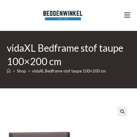
Ga
naar
inhoud
vidaXL Bedframe stof taupe
100×200 cm
>
Shop
>
vidaXL Bedframe stof taupe 100×200 cm
🔍