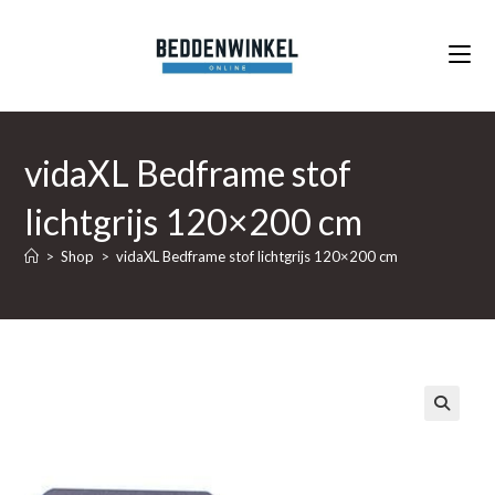
Ga
naar
inhoud
vidaXL Bedframe stof
lichtgrijs 120×200 cm
>
Shop
>
vidaXL Bedframe stof lichtgrijs 120×200 cm
🔍