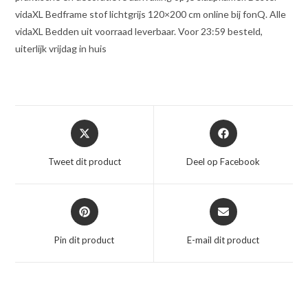
vidaXL Bedframe stof lichtgrijs 120×200 cm online bij fonQ. Alle
vidaXL Bedden uit voorraad leverbaar. Voor 23:59 besteld,
uiterlijk vrijdag in huis
Opent
Opent
in
in
een
een
Tweet dit product
Deel op Facebook
nieuw
nieuw
venster
venster
Opent
Opent
in
in
een
een
Pin dit product
E-mail dit product
nieuw
nieuw
venster
venster