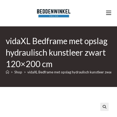
Ga
naar
inhoud
vidaXL Bedframe met opslag
hydraulisch kunstleer zwart
120×200 cm
>
Shop
>
vidaXL Bedframe met opslag hydraulisch kunstleer zwart
🔍