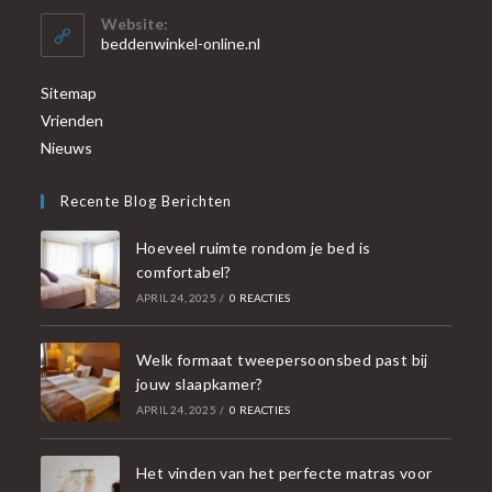
Website:
beddenwinkel-online.nl
Sitemap
Vrienden
Nieuws
Recente Blog Berichten
Hoeveel ruimte rondom je bed is
comfortabel?
APRIL 24, 2025
/
0 REACTIES
Welk formaat tweepersoonsbed past bij
jouw slaapkamer?
APRIL 24, 2025
/
0 REACTIES
Het vinden van het perfecte matras voor