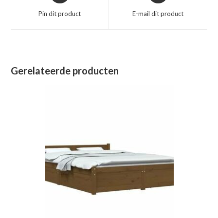
een
een
Pin dit product
E-mail dit product
nieuw
nieuw
venster
venster
Gerelateerde producten