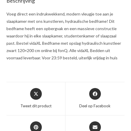
Beschrijving
Voeg direct een indrukwekkend, modern vleugje toe aan je
slaapkamer met ons kunstleren, hydraulische bedframe! Dit
bedframe heeft een opbergvak en een massieve constructie
waardoor hij in elke slaapkamer, studentenkamer of slaapzaal
past. Bestel vidaXL Bedframe met opslag hydraulisch kunstleer
zwart 120×200 cm online bij fonQ. Alle vidaXL Bedden uit
voorraad leverbaar. Voor 23:59 besteld, uiterlijk vrijdag in huis
Opent
Opent
in
in
een
een
Tweet dit product
Deel op Facebook
nieuw
nieuw
venster
venster
Opent
Opent
in
in