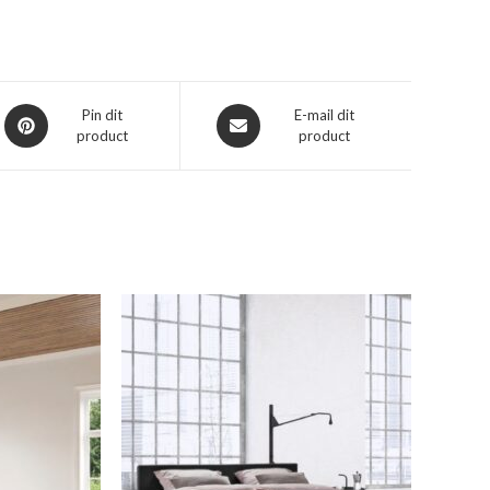
Opent
Opent
Pin dit
E-mail dit
product
product
in
in
een
een
nieuw
nieuw
venster
venster