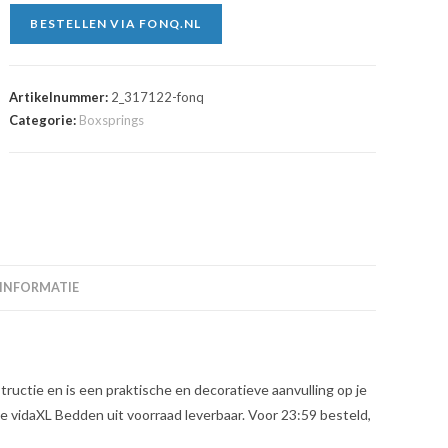
BESTELLEN VIA FONQ.NL
Artikelnummer:
2_317122-fonq
Categorie:
Boxsprings
 INFORMATIE
ructie en is een praktische en decoratieve aanvulling op je
le vidaXL Bedden uit voorraad leverbaar. Voor 23:59 besteld,