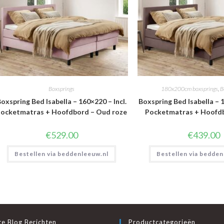
Boxsprings
180x200cm boxsprings
,
B
oxspring Bed Isabella – 160×220 – Incl.
Boxspring Bed Isabella – 1
ocketmatras + Hoofdbord – Oud roze
Pocketmatras + Hoofdb
€
529.00
€
439.00
Bestellen via beddenleeuw.nl
Bestellen via bedden
e Blog Berichten
Productcategorieën