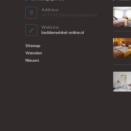
Address:
Jol 17 41 (Geen bezoekadres!)
Website:
beddenwinkel-online.nl
Sitemap
Vrienden
Nieuws