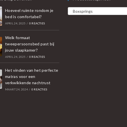
Hoeveel ruimte rondom je
Boxsprings
bed is comfortabel?
APRIL 24, 2025
/
0 REACTIES
Welk formaat
tweepersoonsbed past bij
jouw slaapkamer?
APRIL 24, 2025
/
0 REACTIES
Het vinden van het perfecte
matras voor een
verkwikkende nachtrust
MAART 24, 2024
/
0 REACTIES