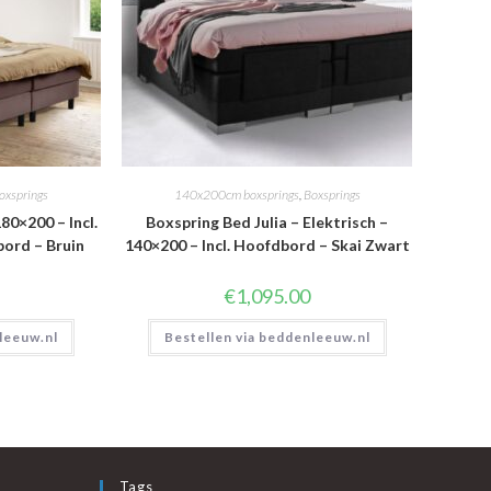
oxsprings
140x200cm boxsprings
,
Boxsprings
80×200 – Incl.
Boxspring Bed Julia – Elektrisch –
ord – Bruin
140×200 – Incl. Hoofdbord – Skai Zwart
€
1,095.00
leeuw.nl
Bestellen via beddenleeuw.nl
Tags