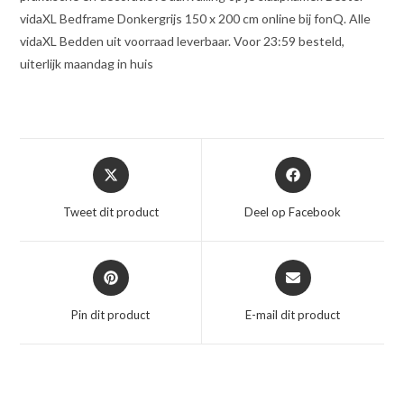
vidaXL Bedframe Donkergrijs 150 x 200 cm online bij fonQ. Alle
vidaXL Bedden uit voorraad leverbaar. Voor 23:59 besteld,
uiterlijk maandag in huis
Opent
Opent
in
in
een
een
Tweet dit product
Deel op Facebook
nieuw
nieuw
venster
venster
Opent
Opent
in
in
een
een
Pin dit product
E-mail dit product
nieuw
nieuw
venster
venster