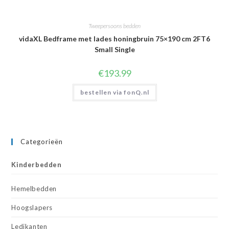
Tweepersoons bedden
vidaXL Bedframe met lades honingbruin 75×190 cm 2FT6
Small Single
€
193.99
bestellen via fonQ.nl
Categorieën
Kinderbedden
Hemelbedden
Hoogslapers
Ledikanten