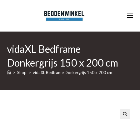
Ga
naar
inhoud
vidaXL Bedframe
Donkergrijs 150 x 200 cm
>
Shop
>
vidaXL Bedframe Donkergrijs 150 x 200 cm
🔍