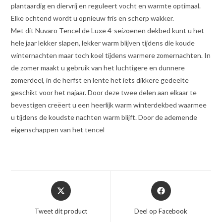
plantaardig en diervrij en reguleert vocht en warmte optimaal.
Elke ochtend wordt u opnieuw fris en scherp wakker.
Met dit Nuvaro Tencel de Luxe 4-seizoenen dekbed kunt u het
hele jaar lekker slapen, lekker warm blijven tijdens die koude
winternachten maar toch koel tijdens warmere zomernachten. In
de zomer maakt u gebruik van het luchtigere en dunnere
zomerdeel, in de herfst en lente het iets dikkere gedeelte
geschikt voor het najaar. Door deze twee delen aan elkaar te
bevestigen creëert u een heerlijk warm winterdekbed waarmee
u tijdens de koudste nachten warm blijft. Door de ademende
eigenschappen van het tencel
Opent
Opent
in
in
een
een
Tweet dit product
Deel op Facebook
nieuw
nieuw