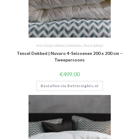
Anti allergie dekbed
,
Dekbedden
,
Tencel dekbed
Tencel Dekbed | Nuvaro 4-Seizoenen 200 x 200 cm –
Tweepersoons
€
499.00
Bestellen via Betternights.nl