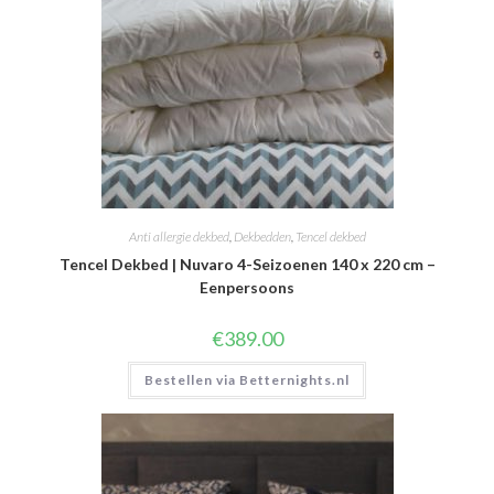
Anti allergie dekbed
,
Dekbedden
,
Tencel dekbed
Tencel Dekbed | Nuvaro 4-Seizoenen 140 x 220 cm –
Eenpersoons
€
389.00
Bestellen via Betternights.nl