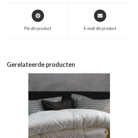
venster
venster
Opent
Opent
in
in
een
een
Pin dit product
E-mail dit product
nieuw
nieuw
venster
venster
Gerelateerde producten