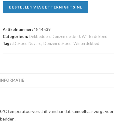
BESTELLEN VIA BETTERNIGHTS.NL
Artikelnummer:
1844539
Categorieën:
Dekbedden
,
Donzen dekbed
,
Winterdekbed
Tags:
Dekbed Nuvaro
,
Donzen dekbed
,
Winterdekbed
 INFORMATIE
60˚C temperatuurverschil, vandaar dat kameelhaar zorgt voor
kbedden.