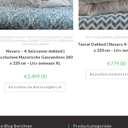
anzendons Dekbed 140x220 cm
,
Ganzendons Dekbed
Anti allergie dekbed
,
Dekbedden
40x200
,
Ganzendons Dekbed 270x240 cm
,
Dekbedden
,
Ganzendons dekbed
Tencel Dekbed | Nuvaro 4
x 220 cm – Lits-j
Nuvaro – 4-Seizoenen dekbed |
xclusieve Mazurische Ganzendons 260
€
779.00
x 220 cm – Lits-jumeaux XL
Bestellen via Better
€
2,499.00
Bestellen via Betternights.nl
e Blog Berichten
Productcategorieën