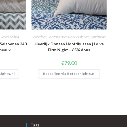
,
Tencel dekbed
Dekbedden
,
Donzen kussens voor Zijslapers
,
Rond model
-Seizoenen 240
Heerlijk Donzen Hoofdkussen | Loiva
umeaux
Firm Night – 65% dons
€
79.00
nights.nl
Bestellen via Betternights.nl
Tags