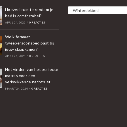
Hoeveel ruimte rondom je
Winterdekbed
bed is comfortabel?
APRIL 24, 2025
/
0 REACTIES
Welk formaat
tweepersoonsbed past bij
jouw slaapkamer?
APRIL 24, 2025
/
0 REACTIES
Het vinden van het perfecte
matras voor een
verkwikkende nachtrust
MAART 24, 2024
/
0 REACTIES