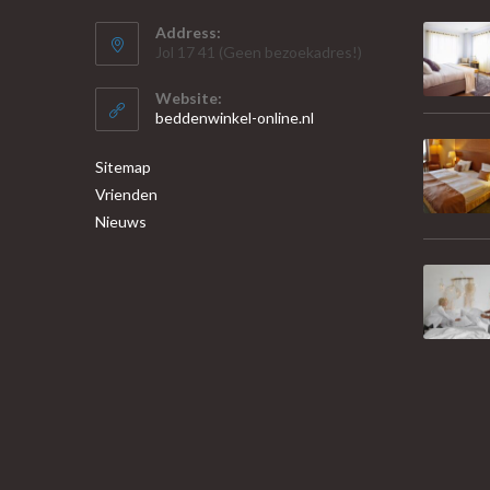
Address:
Jol 17 41 (Geen bezoekadres!)
Website:
beddenwinkel-online.nl
Sitemap
Vrienden
Nieuws