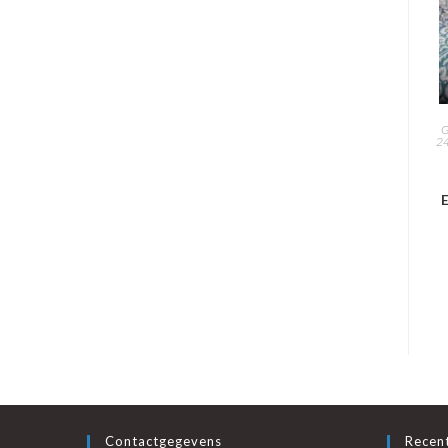
G
2
E
Contactgegevens
Recent