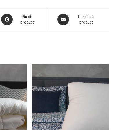
Opent
Opent
Pin dit
E-mail dit
product
product
in
in
een
een
nieuw
nieuw
venster
venster