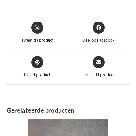
Opent
Opent
in
in
een
een
Tweet dit product
Deel op Facebook
nieuw
nieuw
venster
venster
Opent
Opent
in
in
een
een
Pin dit product
E-mail dit product
nieuw
nieuw
venster
venster
Gerelateerde producten