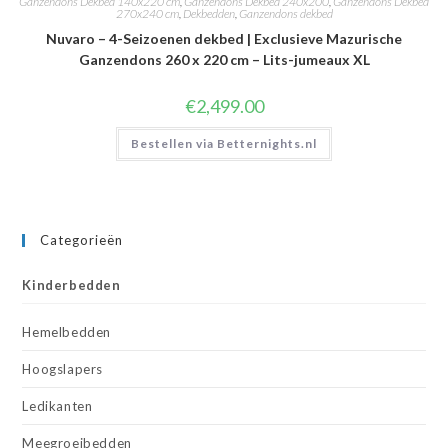
Ganzendons Dekbed 140x220 cm
,
Ganzendons Dekbed 240x200
,
Ganzendons Dekbed
270x240 cm
,
Dekbedden
,
Ganzendons dekbed
Nuvaro – 4-Seizoenen dekbed | Exclusieve Mazurische
Ganzendons 260 x 220 cm – Lits-jumeaux XL
€
2,499.00
Bestellen via Betternights.nl
Categorieën
Kinderbedden
Hemelbedden
Hoogslapers
Ledikanten
Meegroeibedden