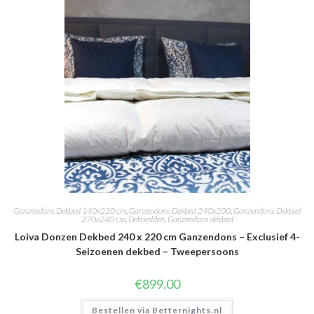
Ganzendons Dekbed 140x220 cm
,
Ganzendons Dekbed 240x200
,
Ganzendons Dekbed
270x240 cm
,
Dekbedden
,
Ganzendons dekbed
Loiva Donzen Dekbed 240 x 220 cm Ganzendons – Exclusief 4-
Seizoenen dekbed – Tweepersoons
€
899.00
Bestellen via Betternights.nl