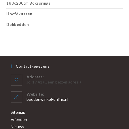
180x200cm Boxsprings
Hoofdkussen
Dekbedden
Contactgegevens
Address:
Jol 17 41 (Geen bezoekadres!)
Website:
beddenwinkel-online.nl
Sitemap
Vrienden
Nieuws