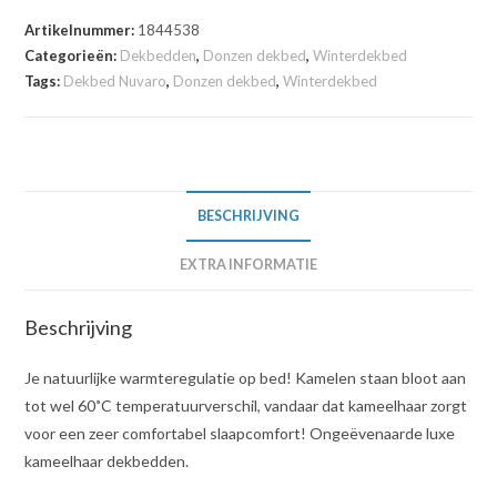
Artikelnummer:
1844538
Categorieën:
Dekbedden
,
Donzen dekbed
,
Winterdekbed
Tags:
Dekbed Nuvaro
,
Donzen dekbed
,
Winterdekbed
BESCHRIJVING
EXTRA INFORMATIE
Beschrijving
Je natuurlijke warmteregulatie op bed! Kamelen staan bloot aan
tot wel 60˚C temperatuurverschil, vandaar dat kameelhaar zorgt
voor een zeer comfortabel slaapcomfort! Ongeëvenaarde luxe
kameelhaar dekbedden.