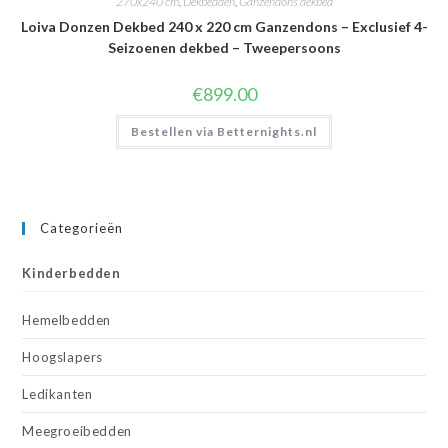
270x240 cm
,
Dekbedden
,
Ganzendons dekbed
Loiva Donzen Dekbed 240 x 220 cm Ganzendons – Exclusief 4-
Seizoenen dekbed – Tweepersoons
€
899.00
Bestellen via Betternights.nl
Categorieën
Kinderbedden
Hemelbedden
Hoogslapers
Ledikanten
Meegroeibedden