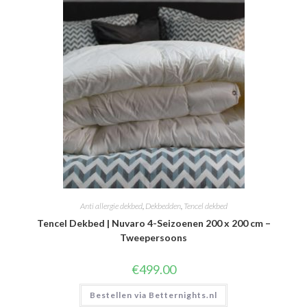
Anti allergie dekbed
,
Dekbedden
,
Tencel dekbed
Tencel Dekbed | Nuvaro 4-Seizoenen 200 x 200 cm –
Tweepersoons
€
499.00
Bestellen via Betternights.nl