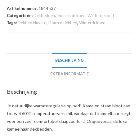
Artikelnummer:
1844537
Categorieën:
Dekbedden
,
Donzen dekbed
,
Winterdekbed
Tags:
Dekbed Nuvaro
,
Donzen dekbed
,
Winterdekbed
BESCHRIJVING
EXTRA INFORMATIE
Beschrijving
Je natuurlijke warmteregulatie op bed! Kamelen staan bloot aan
tot wel 60˚C temperatuurverschil, vandaar dat kameelhaar zorgt
voor een zeer comfortabel slaapcomfort! Ongeëvenaarde luxe
kameelhaar dekbedden.