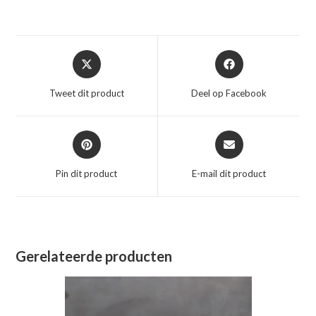
Opent
Opent
in
in
een
een
Tweet dit product
Deel op Facebook
nieuw
nieuw
venster
venster
Opent
Opent
in
in
een
een
Pin dit product
E-mail dit product
nieuw
nieuw
venster
venster
Gerelateerde producten