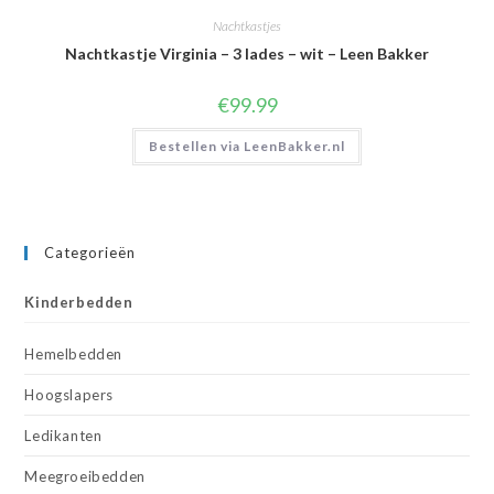
Nachtkastjes
Nachtkastje Virginia – 3 lades – wit – Leen Bakker
€
99.99
Bestellen via LeenBakker.nl
Categorieën
Kinderbedden
Hemelbedden
Hoogslapers
Ledikanten
Meegroeibedden