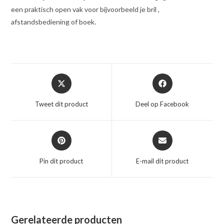
een praktisch open vak voor bijvoorbeeld je bril ,
afstandsbediening of boek.
Opent
Opent
in
in
een
een
Tweet dit product
Deel op Facebook
nieuw
nieuw
venster
venster
Opent
Opent
in
in
een
een
Pin dit product
E-mail dit product
nieuw
nieuw
venster
venster
Gerelateerde producten