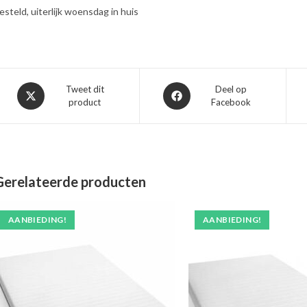
esteld, uiterlijk woensdag in huis
Opent
Opent
Tweet dit
Deel op
product
Facebook
in
in
een
een
nieuw
nieuw
venster
venster
Gerelateerde producten
AANBIEDING!
AANBIEDING!