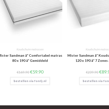
Koudschuim matrassen
Koudschuim matras
ister Sandman â” Comfortabel matras
Mister Sandman â” Koud
80 x 190 â” Gemiddeld
120 x 190 â” 7 Zones
Oorspronkelijke
Huidige
Oorspr
€
59.90
€
89.
€
169.90
€
239.90
prijs
prijs
prijs
was:
is:
was:
bestellen via fonQ.nl
€169.90.
€59.90.
bestellen via fo
€239.9