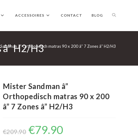
TOGGLE
ACCESSOIRES
CONTACT
BLOG
s â” H2/H3
WEBSITE
 Sandman â” Orthopedisch matras 90 x 200 â” 7 Zones â” H2/H3
ZOEKEN
Mister Sandman â”
Orthopedisch matras 90 x 200
â” 7 Zones â” H2/H3
€
79.90
Oorspronkelijke
Huidige
prijs
prijs
€
209.90
was:
is: