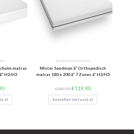
sen
Koudschuim matrassen
schuim matras
Mister Sandman â” Orthopedisch
 â” H2/H3
matras 180 x 200 â” 7 Zones â” H2/H3
onkelijke
Huidige
Oorspronkelijke
Huidige
90
€
119.90
€
349.90
prijs
prijs
prijs
is:
was:
is:
nQ.nl
0.
€89.90.
bestellen via fonQ.nl
€349.90.
€119.90.