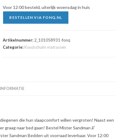
€209.90.
€79.90.
Voor 12:00 besteld, uiterlijk woensdag in huis
BESTELLEN VIA FONQ.NL
Artikelnummer:
2_101058931-fonq
Categorie:
Koudschuim matrassen
 INFORMATIE
diegenen die hun slaapcomfort willen vergroten! Naast een
weer graag naar bed gaan! Bestel Mister Sandman â”
Mister Sandman Bedden uit voorraad leverbaar. Voor 12:00