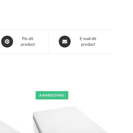
Opent
Opent
Pin dit
E-mail dit
product
product
in
in
een
een
nieuw
nieuw
venster
venster
AANBIEDING!