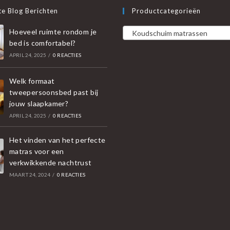
e Blog Berichten
Productcategorieën
Hoeveel ruimte rondom je
Koudschuim matrassen
bed is comfortabel?
APRIL 24, 2025
/
0 REACTIES
Welk formaat
tweepersoonsbed past bij
jouw slaapkamer?
APRIL 24, 2025
/
0 REACTIES
Het vinden van het perfecte
matras voor een
verkwikkende nachtrust
MAART 24, 2024
/
0 REACTIES