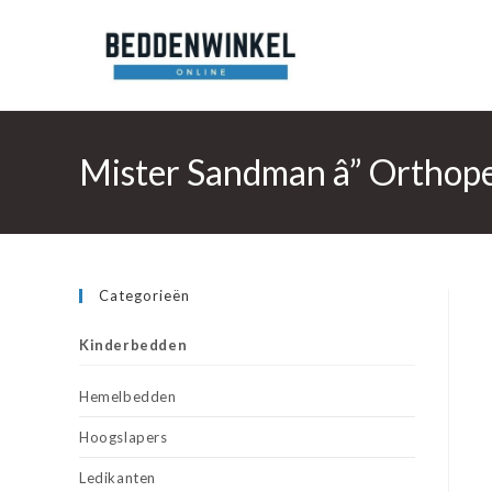
Ga
naar
inhoud
Mister Sandman â” Orthope
Categorieën
Kinderbedden
Hemelbedden
Hoogslapers
Ledikanten