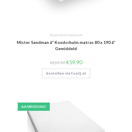
Koudschuim matrassen
Mister Sandman â” Koudschuim matras 80 x 190 â”
Gemiddeld
Oorspronkelijke
Huidige
€
59.90
€
159.90
prijs
prijs
was:
is:
bestellen via fonQ.nl
€159.90.
€59.90.
AANBIEDING!