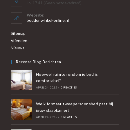
Jol 17 41 (Geen bezoekadres!)
Website:
beddenwinkel-online.nl
Sitemap
Vrienden
Nieuws
Recente Blog Berichten
Hoeveel ruimte rondom je bed is
comfortabel?
APRIL 24, 2025
/
0 REACTIES
Welk formaat tweepersoonsbed past bij
jouw slaapkamer?
APRIL 24, 2025
/
0 REACTIES