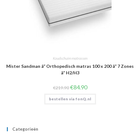
Koudschuim matrassen
Mister Sandman â” Orthopedisch matras 100 x 200 â” 7 Zones
â” H2/H3
Oorspronkelijke
Huidige
€
84.90
€
219.90
prijs
prijs
was:
is:
bestellen via fonQ.nl
€219.90.
€84.90.
Categorieën