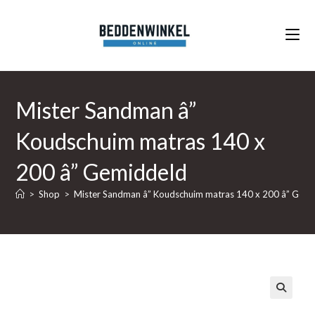
Ga
naar
inhoud
Mister Sandman â”
Koudschuim matras 140 x
200 â” Gemiddeld
>
Shop
>
Mister Sandman â” Koudschuim matras 140 x 200 â” Gem
🔍