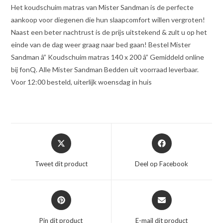
Het koudschuim matras van Mister Sandman is de perfecte
aankoop voor diegenen die hun slaapcomfort willen vergroten!
Naast een beter nachtrust is de prijs uitstekend & zult u op het
einde van de dag weer graag naar bed gaan! Bestel Mister
Sandman â” Koudschuim matras 140 x 200 â” Gemiddeld online
bij fonQ. Alle Mister Sandman Bedden uit voorraad leverbaar.
Voor 12:00 besteld, uiterlijk woensdag in huis
Opent
Opent
in
in
een
een
Tweet dit product
Deel op Facebook
nieuw
nieuw
venster
venster
Opent
Opent
in
in
een
een
Pin dit product
E-mail dit product