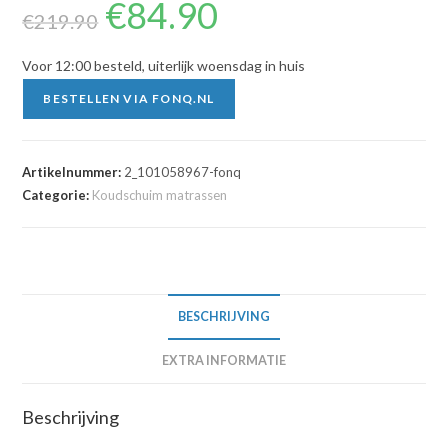
€
84.90
Oorspronkelijke
Huidige
prijs
prijs
€
219.90
was:
is:
€219.90.
€84.90.
Voor 12:00 besteld, uiterlijk woensdag in huis
BESTELLEN VIA FONQ.NL
Artikelnummer:
2_101058967-fonq
Categorie:
Koudschuim matrassen
BESCHRIJVING
EXTRA INFORMATIE
Beschrijving