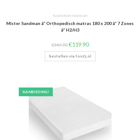
Koudschuim matrassen
Mister Sandman â” Orthopedisch matras 180 x 200 â” 7 Zones
â” H2/H3
Oorspronkelijke
Huidige
€
119.90
€
349.90
prijs
prijs
was:
is:
bestellen via fonQ.nl
€349.90.
€119.90.
AANBIEDING!