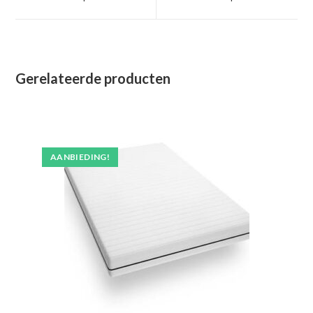
nieuw
nieuw
venster
venster
Gerelateerde producten
AANBIEDING!