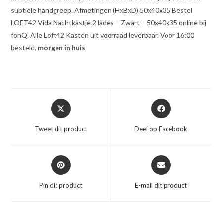
subtiele handgreep. Afmetingen (HxBxD) 50x40x35 Bestel
LOFT42 Vida Nachtkastje 2 lades – Zwart – 50x40x35 online bij
fonQ. Alle Loft42 Kasten uit voorraad leverbaar. Voor 16:00
besteld,
morgen in huis
Opent
Opent
in
in
een
een
Tweet dit product
Deel op Facebook
nieuw
nieuw
venster
venster
Opent
Opent
in
in
een
een
Pin dit product
E-mail dit product
nieuw
nieuw
venster
venster