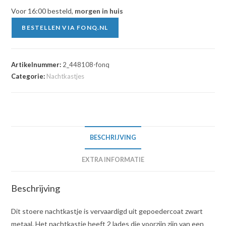
€139.95.
€125.95.
Voor 16:00 besteld,
morgen in huis
BESTELLEN VIA FONQ.NL
Artikelnummer:
2_448108-fonq
Categorie:
Nachtkastjes
BESCHRIJVING
EXTRA INFORMATIE
Beschrijving
Dit stoere nachtkastje is vervaardigd uit gepoedercoat zwart
metaal. Het nachtkastje heeft 2 lades die voorzijn zijn van een