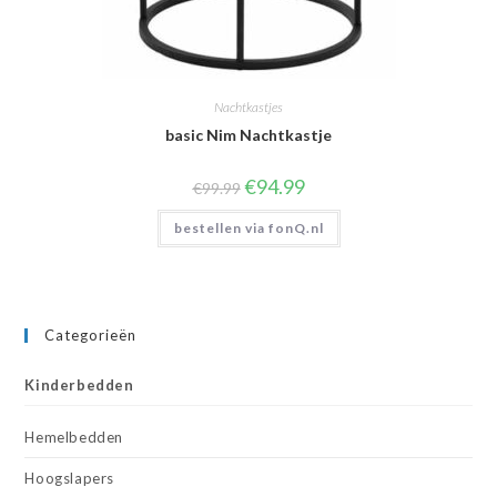
Nachtkastjes
basic Nim Nachtkastje
Oorspronkelijke
Huidige
€
94.99
€
99.99
prijs
prijs
was:
is:
bestellen via fonQ.nl
€99.99.
€94.99.
Categorieën
Kinderbedden
Hemelbedden
Hoogslapers