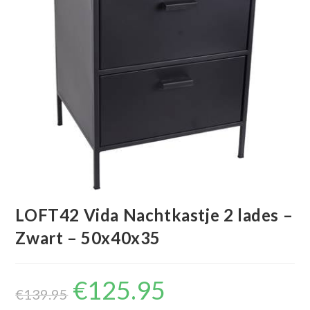
LOFT42 Vida Nachtkastje 2 lades –
Zwart – 50x40x35
€
125.95
Oorspronkelijke
Huidige
prijs
prijs
€
139.95
was:
is: