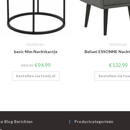
Nachtkastjes
Nachtkastjes
basic Nim Nachtkastje
Beliani ESSONNE Nachtk
Oorspronkelijke
Huidige
€
94.99
€
132.99
€
99.99
prijs
prijs
was:
is:
bestellen via fonQ.nl
€99.99.
€94.99.
bestellen via fo
e Blog Berichten
Productcategorieën