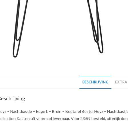
BESCHRIJVING
EXTRA
eschrijving
oyz – Nachtkastje – Edge L – Bruin – Bedtafel Bestel Hoyz – Nachtkastje 
ollection Kasten uit voorraad leverbaar. Voor 23:59 besteld, uiterlijk do