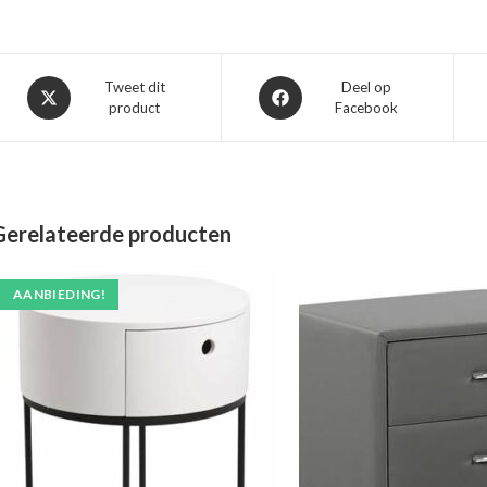
Opent
Opent
Tweet dit
Deel op
product
Facebook
in
in
een
een
nieuw
nieuw
venster
venster
Gerelateerde producten
AANBIEDING!