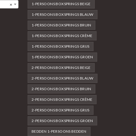
1-PERSOONS BOXSPRINGS BEIGE
×
1-PERSOONS BOXSPRINGS BLAUW
1-PERSOONS BOXSPRINGS BRUIN
1-PERSOONS BOXSPRINGS CRÈME
1-PERSOONS BOXSPRINGS GRIJS
1-PERSOONS BOXSPRINGS GROEN
2-PERSOONS BOXSPRINGS BEIGE
2-PERSOONS BOXSPRINGS BLAUW
2-PERSOONS BOXSPRINGS BRUIN
2-PERSOONS BOXSPRINGS CRÈME
2-PERSOONS BOXSPRINGS GRIJS
2-PERSOONS BOXSPRINGS GROEN
BEDDEN 1-PERSOONS BEDDEN