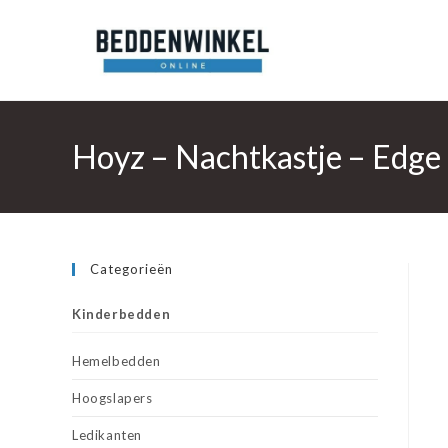
Ga
naar
inhoud
Hoyz – Nachtkastje – Edge 
Categorieën
Kinderbedden
Hemelbedden
Hoogslapers
Ledikanten