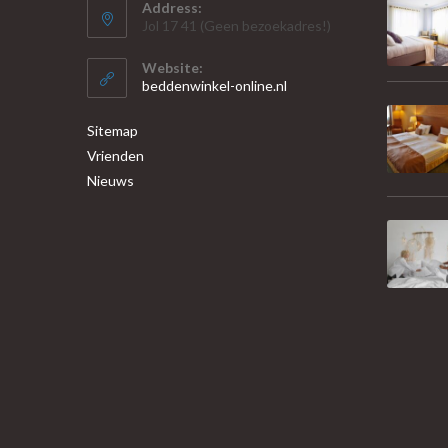
Address:
Jol 17 41 (Geen bezoekadres!)
Website:
beddenwinkel-online.nl
Sitemap
Vrienden
Nieuws