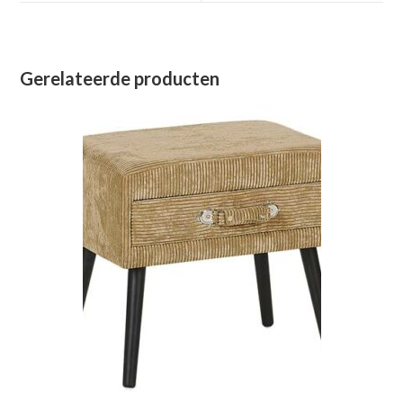
venster
venster
Gerelateerde producten