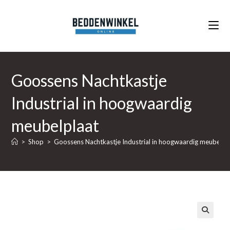
Ga
naar
inhoud
Goossens Nachtkastje
Industrial in hoogwaardig
meubelplaat
>
Shop
>
Goossens Nachtkastje Industrial in hoogwaardig meubelpl
🔍