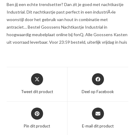
Ben jij een echte trendsetter? Dan zit je goed met nachtkastje
Industrial. Dit nachtkastje past perfect in een industriÃ«le
woonstijl door het gebruik van hout in combinatie met
antraciet… Bestel Goossens Nachtkastje Industrial in
hoogwaardig meubelplaat online bij fonQ. Alle Goossens Kasten
uit voorraad leverbaar. Voor 23:59 besteld, uiterlijk vrijdag in huis
Opent
Opent
in
in
een
een
Tweet dit product
Deel op Facebook
nieuw
nieuw
venster
venster
Opent
Opent
in
in
een
een
Pin dit product
E-mail dit product
nieuw
nieuw