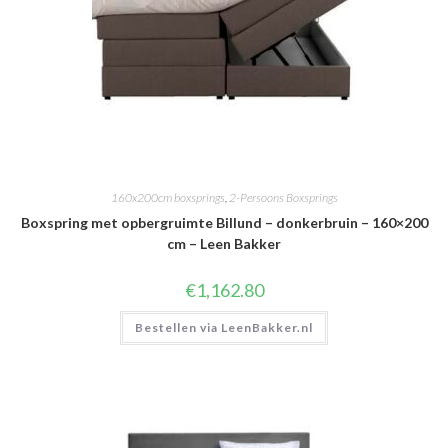
160x200cm boxsprings
,
2-Persoons Boxsprings
Boxspring met opbergruimte Billund – donkerbruin – 160×200
cm – Leen Bakker
€
1,162.80
Bestellen via LeenBakker.nl