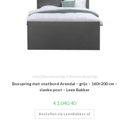
160x200cm boxsprings
,
2-Persoons Boxsprings
Boxspring met voetbord Arendal – grijs – 160×200 cm –
slanke poot – Leen Bakker
€
1,040.40
Bestellen via LeenBakker.nl