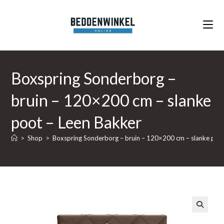
Ga
naar
inhoud
Boxspring Sonderborg –
bruin – 120×200 cm – slanke
poot – Leen Bakker
>
Shop
>
Boxspring Sonderborg – bruin – 120×200 cm – slanke poo
🔍