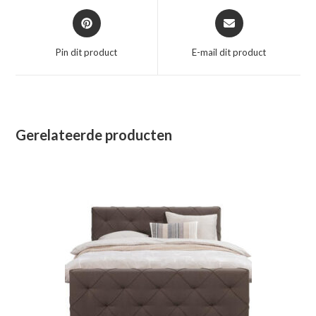
Opent
Opent
in
in
een
een
Pin dit product
E-mail dit product
nieuw
nieuw
venster
venster
Gerelateerde producten