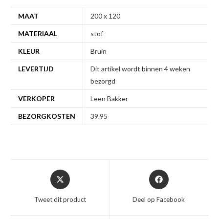
MAAT
200 x 120
MATERIAAL
stof
KLEUR
Bruin
LEVERTIJD
Dit artikel wordt binnen 4 weken
bezorgd
VERKOPER
Leen Bakker
BEZORGKOSTEN
39.95
Opent
Opent
in
in
een
een
Tweet dit product
Deel op Facebook
nieuw
nieuw
venster
venster