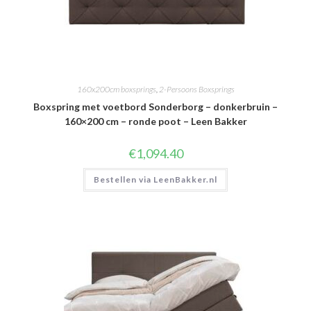
160x200cm boxsprings
,
2-Persoons Boxsprings
Boxspring met voetbord Sonderborg – donkerbruin –
160×200 cm – ronde poot – Leen Bakker
€
1,094.40
Bestellen via LeenBakker.nl