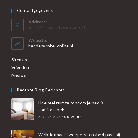
Contactgegevens
Address:
Jol 17 41 (Geen bezoekadres!)
Website:
beddenwinkel-online.nl
Sitemap
Vrienden
Nieuws
Recente Blog Berichten
Hoeveel ruimte rondom je bed is
comfortabel?
APRIL 24, 2025
/
0 REACTIES
Welk formaat tweepersoonsbed past bij