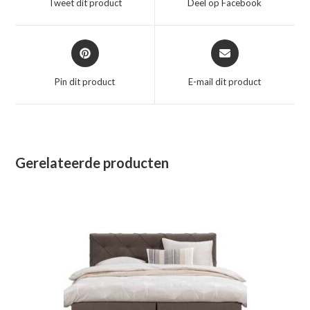
Tweet dit product
Deel op Facebook
nieuw
nieuw
venster
venster
Opent
Opent
in
in
een
een
Pin dit product
E-mail dit product
nieuw
nieuw
venster
venster
Gerelateerde producten