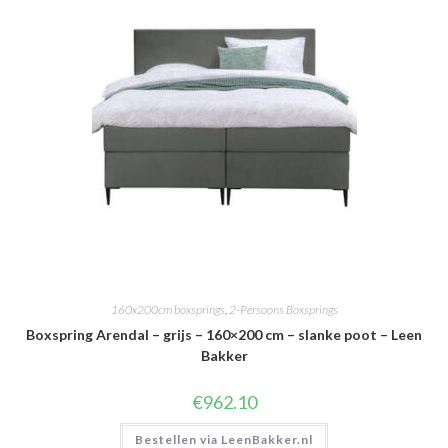
160x200cm boxsprings
,
2-Persoons Boxsprings
Boxspring Arendal – grijs – 160×200 cm – slanke poot – Leen
Bakker
€
962.10
Bestellen via LeenBakker.nl