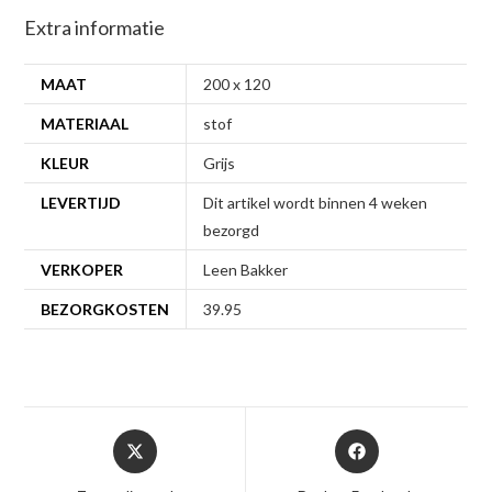
Extra informatie
MAAT
200 x 120
MATERIAAL
stof
KLEUR
Grijs
LEVERTIJD
Dit artikel wordt binnen 4 weken
bezorgd
VERKOPER
Leen Bakker
BEZORGKOSTEN
39.95
Opent
Opent
in
in
een
een