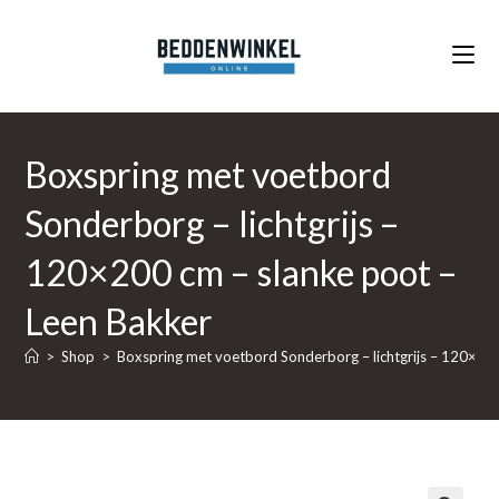
Ga
naar
inhoud
Boxspring met voetbord
Sonderborg – lichtgrijs –
120×200 cm – slanke poot –
Leen Bakker
>
Shop
>
Boxspring met voetbord Sonderborg – lichtgrijs – 120×20