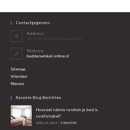
Contactgegevens
Address:
Jol 17 41 (Geen bezoekadres!)
Website:
beddenwinkel-online.nl
Sitemap
Vrienden
Nieuws
Recente Blog Berichten
Hoeveel ruimte rondom je bed is
comfortabel?
APRIL 24, 2025
/
0 REACTIES