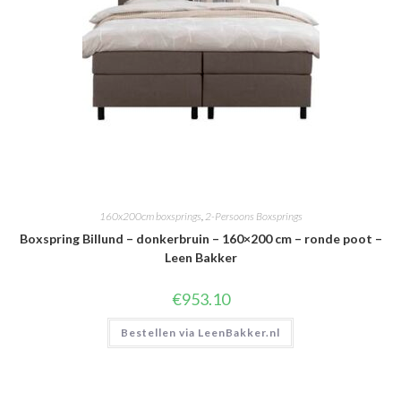
160x200cm boxsprings
,
2-Persoons Boxsprings
Boxspring Billund – donkerbruin – 160×200 cm – ronde poot –
Leen Bakker
€
953.10
Bestellen via LeenBakker.nl