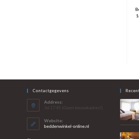
B
1
Contactgegevens
Recent
Address:
Jol 17 41 (Geen bezoekadres!)
Website:
beddenwinkel-online.nl