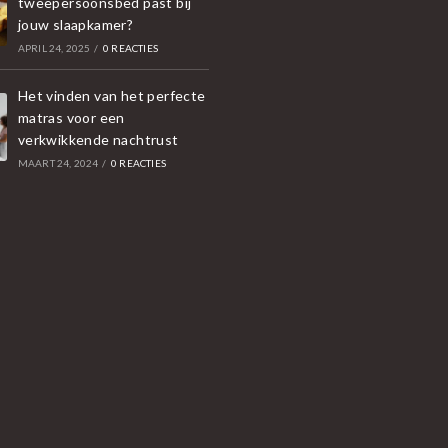
tweepersoonsbed past bij
jouw slaapkamer?
APRIL 24, 2025
/
0 REACTIES
Het vinden van het perfecte
matras voor een
verkwikkende nachtrust
MAART 24, 2024
/
0 REACTIES