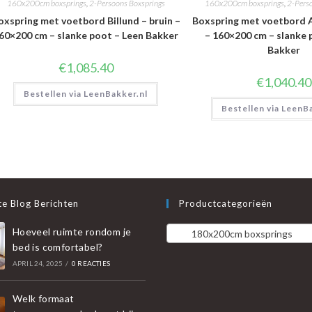
160x200cm boxsprings
,
2-Persoons Boxsprings
160x200cm boxsprings
,
2-Pers
oxspring met voetbord Billund – bruin –
Boxspring met voetbord A
60×200 cm – slanke poot – Leen Bakker
– 160×200 cm – slanke 
Bakker
€
1,085.40
€
1,040.40
Bestellen via LeenBakker.nl
Bestellen via LeenB
e Blog Berichten
Productcategorieën
Hoeveel ruimte rondom je
180x200cm boxsprings
bed is comfortabel?
APRIL 24, 2025
/
0 REACTIES
Welk formaat