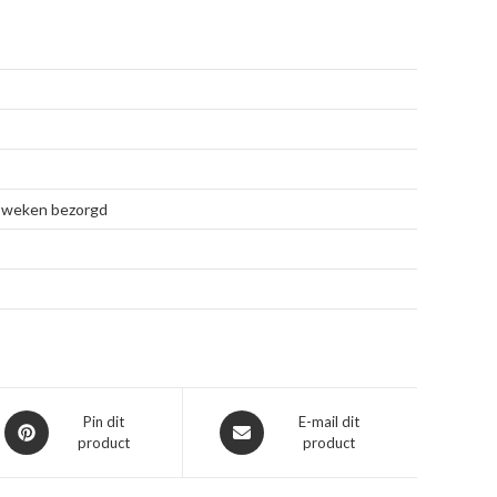
 4 weken bezorgd
Opent
Opent
Pin dit
E-mail dit
product
product
in
in
een
een
nieuw
nieuw