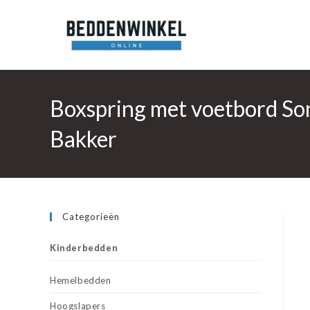
Ga
naar
inhoud
Boxspring met voetbord So
Bakker
Categorieën
Kinderbedden
Hemelbedden
Hoogslapers