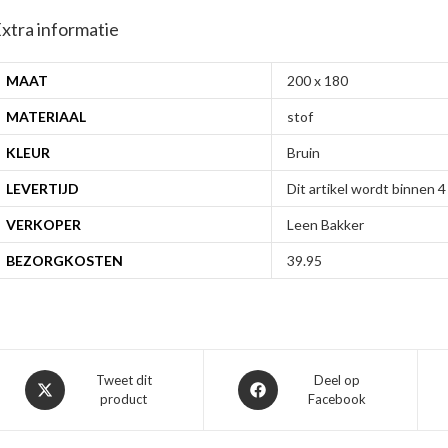
xtra informatie
MAAT
200 x 180
MATERIAAL
stof
KLEUR
Bruin
LEVERTIJD
Dit artikel wordt binnen
VERKOPER
Leen Bakker
BEZORGKOSTEN
39.95
Opent
Opent
Tweet dit
Deel op
product
Facebook
in
in
een
een
nieuw
nieuw