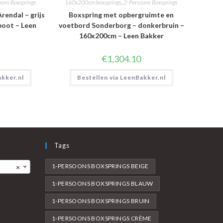
oons Boxsprings
160x200cm boxsprings
,
2-Persoons Boxsprings
rendal – grijs
Boxspring met opbergruimte en
poot – Leen
voetbord Sonderborg – donkerbruin –
160x200cm – Leen Bakker
€
1,304.10
akker.nl
Bestellen via LeenBakker.nl
Tags
1-PERSOONS BOXSPRINGS BEIGE
×
1-PERSOONS BOXSPRINGS BLAUW
1-PERSOONS BOXSPRINGS BRUIN
1-PERSOONS BOXSPRINGS CRÈME