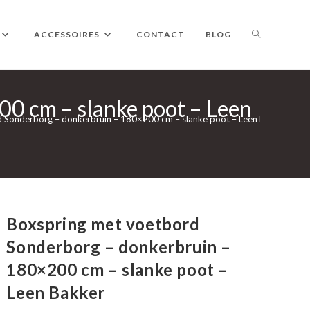
TOGGLE
ACCESSOIRES
CONTACT
BLOG
0 cm – slanke poot – Leen
WEBSITE
 Sonderborg – donkerbruin – 180×200 cm – slanke poot – Leen Bakker
ZOEKEN
Boxspring met voetbord
Sonderborg – donkerbruin –
180×200 cm – slanke poot –
Leen Bakker