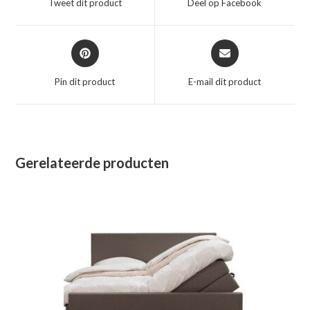
Tweet dit product
Deel op Facebook
nieuw
nieuw
venster
venster
Opent
Opent
in
in
een
een
Pin dit product
E-mail dit product
nieuw
nieuw
venster
venster
Gerelateerde producten