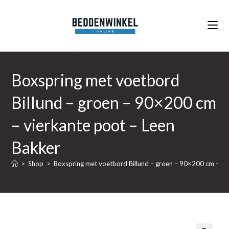
Ga
naar
inhoud
Boxspring met voetbord
Billund – groen – 90×200 cm
– vierkante poot – Leen
Bakker
>
Shop
>
Boxspring met voetbord Billund – groen – 90×200 cm – vi