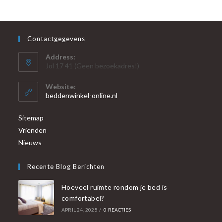
Contactgegevens
Address:
Jol 17 41 (Geen bezoekadres!)
Website:
beddenwinkel-online.nl
Sitemap
Vrienden
Nieuws
Recente Blog Berichten
Hoeveel ruimte rondom je bed is
comfortabel?
APRIL 24, 2025
/
0 REACTIES