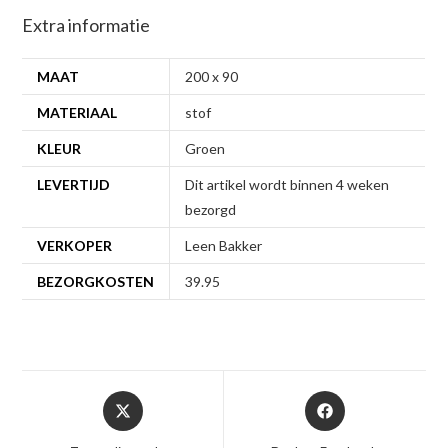
Extra informatie
MAAT
200 x 90
MATERIAAL
stof
KLEUR
Groen
LEVERTIJD
Dit artikel wordt binnen 4 weken
bezorgd
VERKOPER
Leen Bakker
BEZORGKOSTEN
39.95
Opent
Opent
in
in
een
een