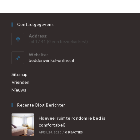
Contactgegevens
Address:
Jol 17 41 (Geen bezoekadres!)
Website:
beddenwinkel-online.nl
Sitemap
Vrienden
Nieuws
Recente Blog Berichten
Hoeveel ruimte rondom je bed is
comfortabel?
APRIL 24, 2025
/
0 REACTIES