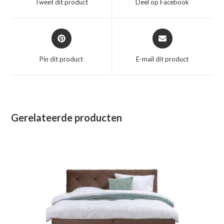
Tweet dit product
Deel op Facebook
nieuw
nieuw
venster
venster
Opent
Opent
in
in
een
een
Pin dit product
E-mail dit product
nieuw
nieuw
venster
venster
Gerelateerde producten