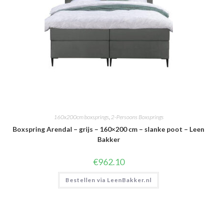
160x200cm boxsprings
,
2-Persoons Boxsprings
Boxspring Arendal – grijs – 160×200 cm – slanke poot – Leen
Bakker
€
962.10
Bestellen via LeenBakker.nl