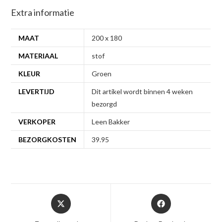
Extra informatie
MAAT
200 x 180
MATERIAAL
stof
KLEUR
Groen
LEVERTIJD
Dit artikel wordt binnen 4 weken
bezorgd
VERKOPER
Leen Bakker
BEZORGKOSTEN
39.95
Opent
Opent
in
in
een
een