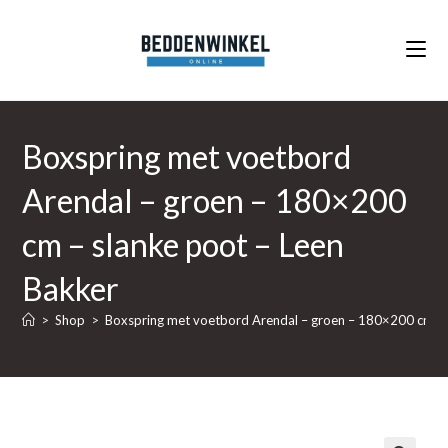
Ga
naar
inhoud
Boxspring met voetbord
Arendal – groen – 180×200
cm – slanke poot – Leen
Bakker
>
Shop
>
Boxspring met voetbord Arendal – groen – 180×200 cm – 