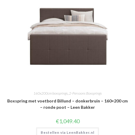
160x200cm boxsprings
,
2-Persoons Boxsprings
Boxspring met voetbord Billund – donkerbruin – 160×200 cm
– ronde poot – Leen Bakker
€
1,049.40
Bestellen via LeenBakker.nl