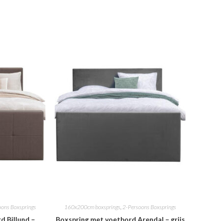
oons Boxsprings
160x200cm boxsprings
,
2-Persoons Boxsprings
d Billund –
Boxspring met voetbord Arendal – grijs