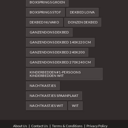
BOXSPRINGS GROEN
BOXSPRINGS STOF
DEKBED LOIVA
DEKBED NUVARO
DONZEN DEKBED
GANZENDONS DEKBED
GANZENDONS DEKBED 140X220 CM
GANZENDONS DEKBED 240X200
GANZENDONS DEKBED 270X240 CM
KINDERBEDDEN#1-PERSOONS
KINDERBEDDEN WIT
NACHTKASTJES
NACHTKASTJES SPAANPLAAT
NACHTKASTJES WIT
WIT
About Us
Contact Us
Terms & Conditions
Privacy Policy