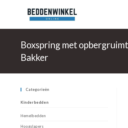
Ga
naar
inhoud
Boxspring met opbergruimte
Bakker
Categorieën
Kinderbedden
Hemelbedden
Hoogslapers