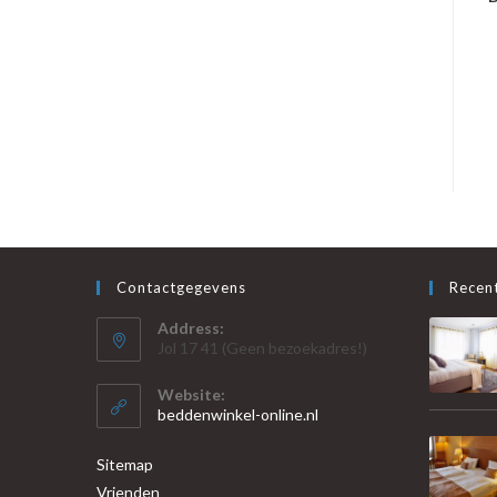
Contactgegevens
Recent
Address:
Jol 17 41 (Geen bezoekadres!)
Website:
beddenwinkel-online.nl
Sitemap
Vrienden