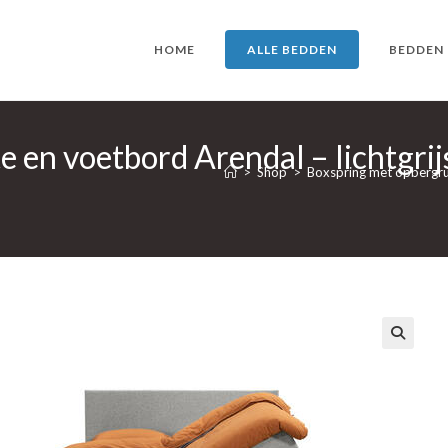
HOME
ALLE BEDDEN
BEDDEN
 en voetbord Arendal – lichtgr
>
Shop
>
Boxspring met opbergru
🔍