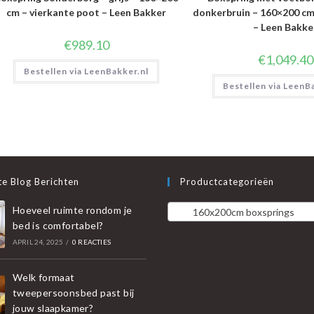
cm – vierkante poot – Leen Bakker
donkerbruin – 160×200 cm
– Leen Bakke
€
989.10
€
1,049.40
Bestellen via LeenBakker.nl
Bestellen via LeenB
e Blog Berichten
Productcategorieën
Hoeveel ruimte rondom je
160x200cm boxsprings
bed is comfortabel?
APRIL 24, 2025
/
0 REACTIES
Welk formaat
tweepersoonsbed past bij
jouw slaapkamer?