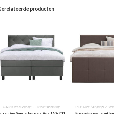
Gerelateerde producten
160x200cm boxsprings
,
2-Persoons Boxsprings
160x200cm boxsprings
,
2-Pers
oxspring Sonderborg – grijs – 160×200
Boxspring met voetbor