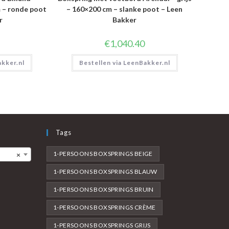
 – ronde poot
– 160×200 cm – slanke poot – Leen
r
Bakker
€
1,040.40
akker.nl
Bestellen via LeenBakker.nl
Tags
1-PERSOONS BOXSPRINGS BEIGE
×
1-PERSOONS BOXSPRINGS BLAUW
1-PERSOONS BOXSPRINGS BRUIN
1-PERSOONS BOXSPRINGS CRÈME
1-PERSOONS BOXSPRINGS GRIJS