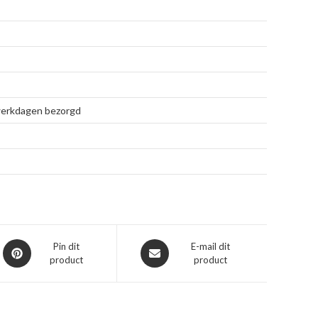
 werkdagen bezorgd
Opent
Opent
Pin dit
E-mail dit
product
product
in
in
een
een
nieuw
nieuw
venster
venster