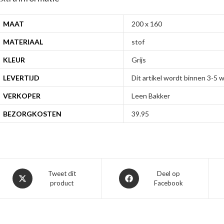
MAAT
200 x 160
MATERIAAL
stof
KLEUR
Grijs
LEVERTIJD
Dit artikel wordt binnen 3-5
VERKOPER
Leen Bakker
BEZORGKOSTEN
39.95
Opent
Opent
Tweet dit
Deel op
product
Facebook
in
in
een
een
nieuw
nieuw
venster
venster