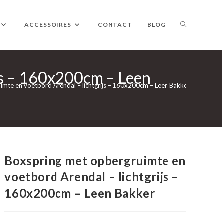
TOGGLE
ACCESSOIRES
CONTACT
BLOG
ijs – 160x200cm – Leen
WEBSITE
imte en voetbord Arendal – lichtgrijs – 160x200cm – Leen Bakker
ZOEKEN
Boxspring met opbergruimte en
voetbord Arendal – lichtgrijs –
160x200cm – Leen Bakker