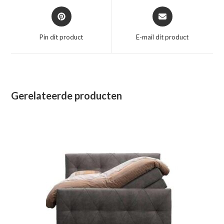
Opent
Opent
in
in
een
een
Pin dit product
E-mail dit product
nieuw
nieuw
venster
venster
Gerelateerde producten