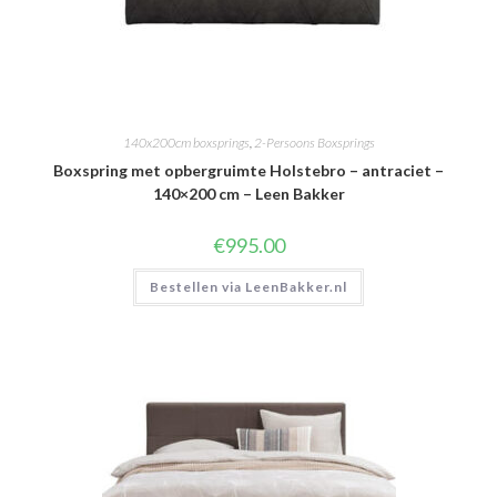
140x200cm boxsprings
,
2-Persoons Boxsprings
Boxspring met opbergruimte Holstebro – antraciet –
140×200 cm – Leen Bakker
€
995.00
Bestellen via LeenBakker.nl