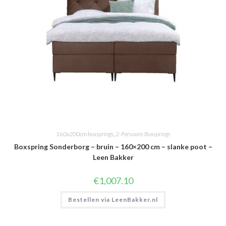
160x200cm boxsprings
,
2-Persoons Boxsprings
Boxspring Sonderborg – bruin – 160×200 cm – slanke poot –
Leen Bakker
€
1,007.10
Bestellen via LeenBakker.nl