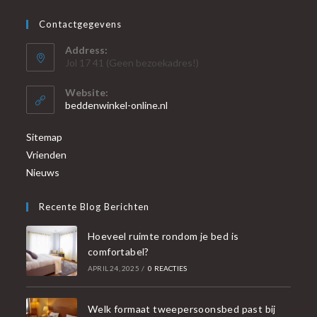
Contactgegevens
Address:
Jol 17 41 (Geen bezoekadres!)
Website:
beddenwinkel-online.nl
Sitemap
Vrienden
Nieuws
Recente Blog Berichten
Hoeveel ruimte rondom je bed is
comfortabel?
APRIL 24, 2025
/
0 REACTIES
Welk formaat tweepersoonsbed past bij