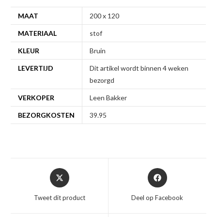
MAAT
200 x 120
MATERIAAL
stof
KLEUR
Bruin
LEVERTIJD
Dit artikel wordt binnen 4 weken
bezorgd
VERKOPER
Leen Bakker
BEZORGKOSTEN
39.95
Opent
Opent
in
in
een
een
Tweet dit product
Deel op Facebook
nieuw
nieuw
venster
venster