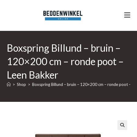
Ga
naar
inhoud
Boxspring Billund – bruin –
120×200 cm – ronde poot –
Leen Bakker
>
Shop
>
Boxspring Billund – bruin – 120×200 cm – ronde poot – Le
🔍