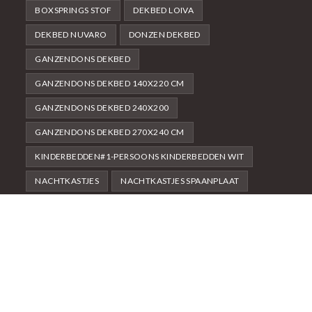
BOXSPRINGS STOF
DEKBED LOIVA
DEKBED NUVARO
DONZEN DEKBED
GANZENDONS DEKBED
GANZENDONS DEKBED 140X220 CM
GANZENDONS DEKBED 240X200
GANZENDONS DEKBED 270X240 CM
KINDERBEDDEN#1-PERSOONS KINDERBEDDEN WIT
NACHTKASTJES
NACHTKASTJES SPAANPLAAT
NACHTKASTJES WIT
WIT
About Us
Contact Us
Terms & Conditions
Privacy Policy
© Copyright - OceanWP Theme by Nick