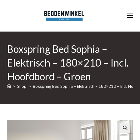
Ga
naar
inhoud
Boxspring Bed Sophia –
Elektrisch – 180×210 – Incl.
Hoofdbord – Groen
>
Shop
>
Boxspring Bed Sophia – Elektrisch – 180×210 – Incl. Hoof
🔍