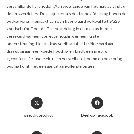
verschillende hardheden. Aan weerszijde van het matras vindt u
de drukverdelers. Deze zijn, net als de dunne afdeklaag boven de
pocketveren, gemaakt van een hoogwaardige kwaliteit SG25
koudschuim. Door de 7-zone indeling in dit matras bent u
verzekerd van een correcte houding en een juiste
ondersteuning. Het matras voelt zacht tot middelhard aan,
draagt bij aan een goede houding en biedt een prettig
ligcomfort. De luxe elektrisch verstelbare bodem op boxspring
Sophia komt met een aantal aanvullende opties.
Opent
Opent
in
in
een
een
Tweet dit product
Deel op Facebook
nieuw
nieuw
venster
venster
Opent
Opent