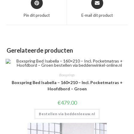
in
in
een
een
Pin dit product
E-mail dit product
nieuw
nieuw
venster
venster
Gerelateerde producten
Boxsprings
Boxspring Bed Isabella – 160×210 – Incl. Pocketmatras +
Hoofdbord – Groen
€
479.00
Bestellen via beddenleeuw.nl