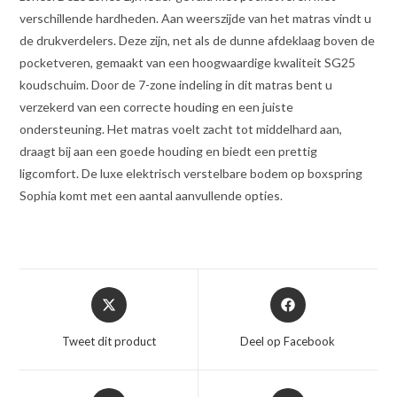
verschillende hardheden. Aan weerszijde van het matras vindt u
de drukverdelers. Deze zijn, net als de dunne afdeklaag boven de
pocketveren, gemaakt van een hoogwaardige kwaliteit SG25
koudschuim. Door de 7-zone indeling in dit matras bent u
verzekerd van een correcte houding en een juiste
ondersteuning. Het matras voelt zacht tot middelhard aan,
draagt bij aan een goede houding en biedt een prettig
ligcomfort. De luxe elektrisch verstelbare bodem op boxspring
Sophia komt met een aantal aanvullende opties.
Opent
Opent
in
in
een
een
Tweet dit product
Deel op Facebook
nieuw
nieuw
venster
venster
Opent
Opent