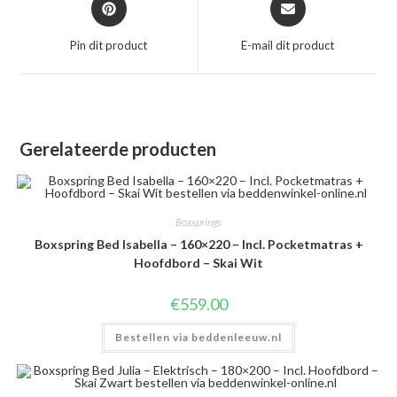
in
in
een
een
Pin dit product
E-mail dit product
nieuw
nieuw
venster
venster
Gerelateerde producten
Boxsprings
Boxspring Bed Isabella – 160×220 – Incl. Pocketmatras +
Hoofdbord – Skai Wit
€
559.00
Bestellen via beddenleeuw.nl