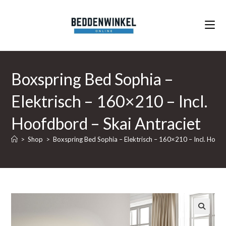
Ga
naar
inhoud
Boxspring Bed Sophia –
Elektrisch – 160×210 – Incl.
Hoofdbord – Skai Antraciet
>
Shop
>
Boxspring Bed Sophia – Elektrisch – 160×210 – Incl. Hoofd
🔍