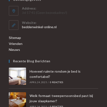
Address:
Jol 17 41 (Geen bezoekadres!)
Website:
beddenwinkel-online.nl
Sitemap
Vrienden
Nieuws
Recente Blog Berichten
Hoeveel ruimte rondom je bed is
comfortabel?
APRIL 24, 2025
/
0 REACTIES
Welk formaat tweepersoonsbed past bij
jouw slaapkamer?
APRIL 24, 2025
/
0 REACTIES