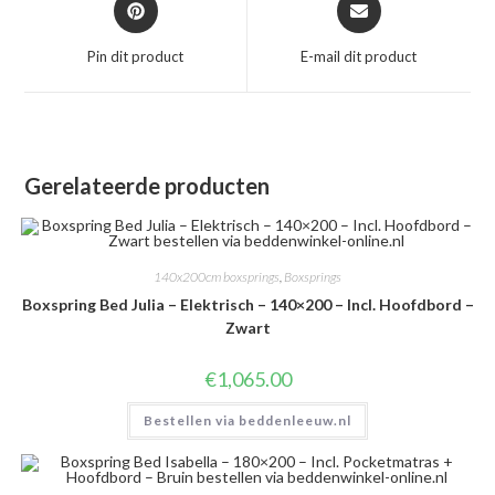
in
in
een
een
Pin dit product
E-mail dit product
nieuw
nieuw
venster
venster
Gerelateerde producten
140x200cm boxsprings
,
Boxsprings
Boxspring Bed Julia – Elektrisch – 140×200 – Incl. Hoofdbord –
Zwart
€
1,065.00
Bestellen via beddenleeuw.nl