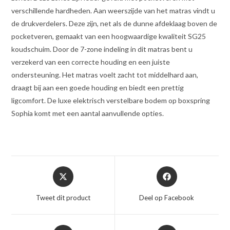
verschillende hardheden. Aan weerszijde van het matras vindt u
de drukverdelers. Deze zijn, net als de dunne afdeklaag boven de
pocketveren, gemaakt van een hoogwaardige kwaliteit SG25
koudschuim. Door de 7-zone indeling in dit matras bent u
verzekerd van een correcte houding en een juiste
ondersteuning. Het matras voelt zacht tot middelhard aan,
draagt bij aan een goede houding en biedt een prettig
ligcomfort. De luxe elektrisch verstelbare bodem op boxspring
Sophia komt met een aantal aanvullende opties.
Opent
Opent
in
in
een
een
Tweet dit product
Deel op Facebook
nieuw
nieuw
venster
venster
Opent
Opent