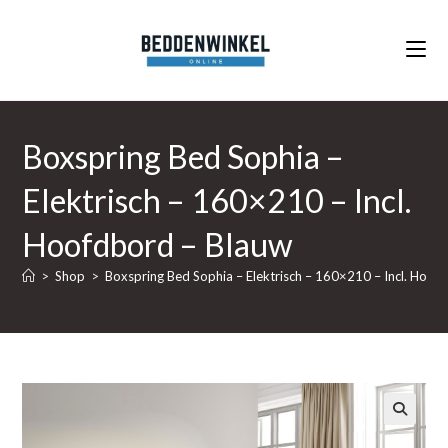
Ga
naar
inhoud
Boxspring Bed Sophia –
Elektrisch – 160×210 – Incl.
Hoofdbord – Blauw
>
Shop
>
Boxspring Bed Sophia – Elektrisch – 160×210 – Incl. Hoof
🔍