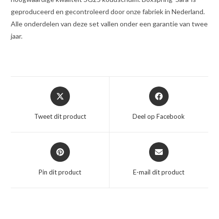
geproduceerd en gecontroleerd door onze fabriek in Nederland.
Alle onderdelen van deze set vallen onder een garantie van twee
jaar.
Opent
Opent
in
in
een
een
Tweet dit product
Deel op Facebook
nieuw
nieuw
venster
venster
Opent
Opent
in
in
een
een
Pin dit product
E-mail dit product
nieuw
nieuw
venster
venster