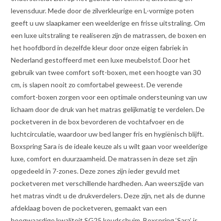
levensduur. Mede door de zilverkleurige en L-vormige poten
geeft u uw slaapkamer een weelderige en frisse uitstraling. Om
een luxe uitstraling te realiseren zijn de matrassen, de boxen en
het hoofdbord in dezelfde kleur door onze eigen fabriek in
Nederland gestoffeerd met een luxe meubelstof. Door het
gebruik van twee comfort soft-boxen, met een hoogte van 30
cm, is slapen nooit zo comfortabel geweest. De verende
comfort-boxen zorgen voor een optimale ondersteuning van uw
lichaam door de druk van het matras gelijkmatig te verdelen. De
pocketveren in de box bevorderen de vochtafvoer en de
luchtcirculatie, waardoor uw bed langer fris en hygiënisch blijft.
Boxspring Sara is de ideale keuze als u wilt gaan voor weelderige
luxe, comfort en duurzaamheid. De matrassen in deze set zijn
opgedeeld in 7-zones. Deze zones zijn ieder gevuld met
pocketveren met verschillende hardheden. Aan weerszijde van
het matras vindt u de drukverdelers. Deze zijn, net als de dunne
afdeklaag boven de pocketveren, gemaakt van een
hoogwaardige kwaliteit SG25 koudschuim. Boxspring ‘Sara’ is