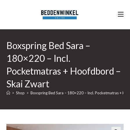
Ga
naar
inhoud
Boxspring Bed Sara –
180×220 – Incl.
Pocketmatras + Hoofdbord –
Skai Zwart
>
Shop
>
Boxspring Bed Sara – 180×220 – Incl. Pocketmatras + Hoo