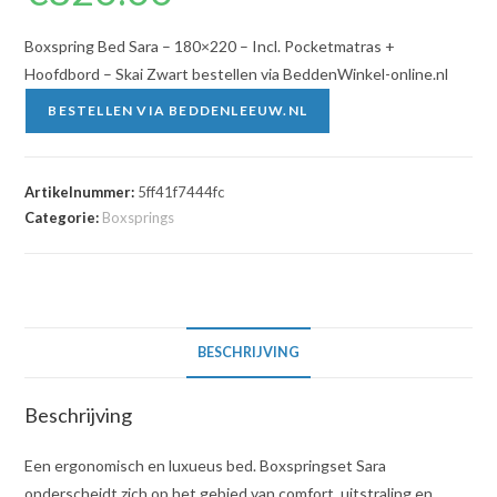
Boxspring Bed Sara – 180×220 – Incl. Pocketmatras +
Hoofdbord – Skai Zwart bestellen via BeddenWinkel-online.nl
BESTELLEN VIA BEDDENLEEUW.NL
Artikelnummer:
5ff41f7444fc
Categorie:
Boxsprings
BESCHRIJVING
Beschrijving
Een ergonomisch en luxueus bed. Boxspringset Sara
onderscheidt zich op het gebied van comfort, uitstraling en