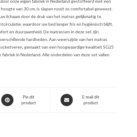
r door onze eigen fabriek in Nederland gestoffeerd met een
 hoogte van 30 cm, is slapen nooit zo comfortabel geweest.
 lichaam door de druk van het matras gelijkmatig te
irculatie, waardoor uw bed langer fris en hygiënisch blijft.
omfort en duurzaamheid. De matrassen in deze set zijn
 verschillende hardheden. Aan weerszijde van het matras
e pocketveren, gemaakt van een hoogwaardige kwaliteit SG25
fabriek in Nederland. Alle onderdelen van deze set vallen
Opent
Opent
Pin dit
E-mail dit
product
product
in
in
een
een
nieuw
nieuw
venster
venster