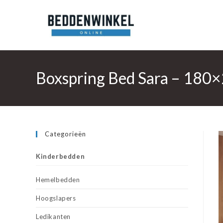
Ga
naar
inhoud
Boxspring Bed Sara – 180×
Categorieën
Kinderbedden
Hemelbedden
Hoogslapers
Ledikanten