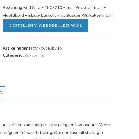
Boxspring Bed Sara – 180×210 – Incl. Pocketmatras +
Hoofdbord – Blauw bestellen via BeddenWinkel-online.nl
BESTELLEN VIA BEDDENLEEUW.NL
Artikelnummer:
f77b6ce9b715
Categorie:
Boxsprings
G
het gebied van comfort, uitstraling en levensduur. Mede
erige en frisse uitstraling. Om een luxe uitstraling te