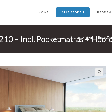
HOME
ALLE BEDDEN
BEDDEN
210 – Incl. Pocketmatras + Hoof
>
Shop
>
Boxsprin
🔍