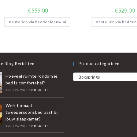
€
559.00
€
529.00
Bestellen via beddenleeuw.nl
Bestellen via bedden
e Blog Berichten
Productcategorieën
Hoeveel ruimte rondom je
Boxsprings
bed is comfortabel?
APRIL 24, 2025
/
0 REACTIES
Welk formaat
tweepersoonsbed past bij
jouw slaapkamer?
APRIL 24, 2025
/
0 REACTIES