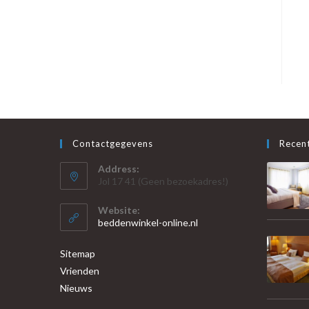
Contactgegevens
Recent
Address:
Jol 17 41 (Geen bezoekadres!)
Website:
beddenwinkel-online.nl
Sitemap
Vrienden
Nieuws