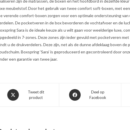
ealiseren zijn de matrassen, de boxen en het hoofdbord in dezelfde kleu
uxe meubelstof. Door het gebruik van twee comfort soft-boxen, met een
e verende comfort-boxen zorgen voor een optimale ondersteuning van uw
erdelen. De pocketveren in de box bevorderen de vochtafvoer en de luchtc
oxspring Sara is de ideale keuze als u wilt gaan voor weelderige luxe, c
pgedeeld in 7-zones. Deze zones zijn ieder gevuld met pocketveren met
indt u de drukverdelers. Deze zijn, net als de dunne afdeklaag boven d
oudschuim. Boxspring ‘Sara’ is geproduceerd en gecontroleerd door onze 
nder een garantie van twee jaar.
Opent
Opent
Tweet dit
Deel op
product
Facebook
in
in
een
een
nieuw
nieuw
venster
venster