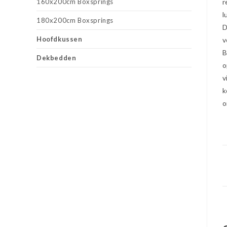
160x200cm Boxsprings
r
l
180x200cm Boxsprings
D
Hoofdkussen
v
B
Dekbedden
o
v
k
o