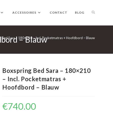
TOGGLE
ACCESSOIRES
CONTACT
BLOG
dbord – Blauw
WEBSITE
g Bed Sara – 180×210 – Incl. Pocketmatras + Hoofdbord – Blauw
ZOEKEN
Boxspring Bed Sara – 180×210
– Incl. Pocketmatras +
Hoofdbord – Blauw
€
740.00