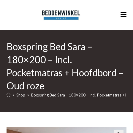
Ga
naar
inhoud
Boxspring Bed Sara –
180×200 – Incl.
Pocketmatras + Hoofdbord –
Oud roze
>
Shop
>
Boxspring Bed Sara – 180×200 – Incl. Pocketmatras + Ho