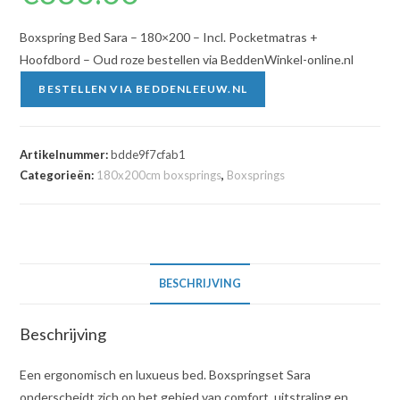
Boxspring Bed Sara – 180×200 – Incl. Pocketmatras +
Hoofdbord – Oud roze bestellen via BeddenWinkel-online.nl
BESTELLEN VIA BEDDENLEEUW.NL
Artikelnummer:
bdde9f7cfab1
Categorieën:
180x200cm boxsprings
,
Boxsprings
BESCHRIJVING
Beschrijving
Een ergonomisch en luxueus bed. Boxspringset Sara
onderscheidt zich op het gebied van comfort, uitstraling en