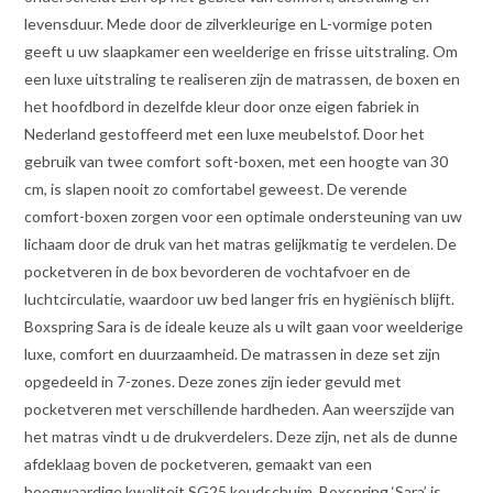
levensduur. Mede door de zilverkleurige en L-vormige poten
geeft u uw slaapkamer een weelderige en frisse uitstraling. Om
een luxe uitstraling te realiseren zijn de matrassen, de boxen en
het hoofdbord in dezelfde kleur door onze eigen fabriek in
Nederland gestoffeerd met een luxe meubelstof. Door het
gebruik van twee comfort soft-boxen, met een hoogte van 30
cm, is slapen nooit zo comfortabel geweest. De verende
comfort-boxen zorgen voor een optimale ondersteuning van uw
lichaam door de druk van het matras gelijkmatig te verdelen. De
pocketveren in de box bevorderen de vochtafvoer en de
luchtcirculatie, waardoor uw bed langer fris en hygiënisch blijft.
Boxspring Sara is de ideale keuze als u wilt gaan voor weelderige
luxe, comfort en duurzaamheid. De matrassen in deze set zijn
opgedeeld in 7-zones. Deze zones zijn ieder gevuld met
pocketveren met verschillende hardheden. Aan weerszijde van
het matras vindt u de drukverdelers. Deze zijn, net als de dunne
afdeklaag boven de pocketveren, gemaakt van een
hoogwaardige kwaliteit SG25 koudschuim. Boxspring ‘Sara’ is