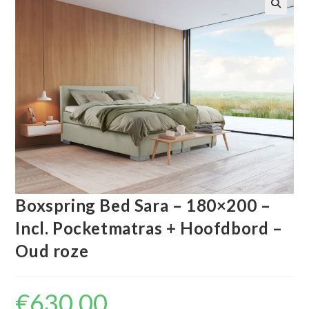
🔍
Boxspring Bed Sara – 180×200 –
Incl. Pocketmatras + Hoofdbord –
Oud roze
€
630.00