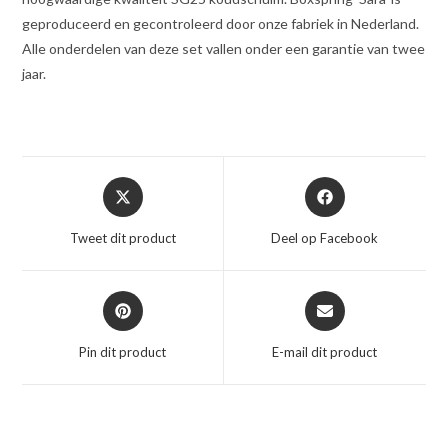
geproduceerd en gecontroleerd door onze fabriek in Nederland.
Alle onderdelen van deze set vallen onder een garantie van twee
jaar.
Opent
Opent
in
in
een
een
Tweet dit product
Deel op Facebook
nieuw
nieuw
venster
venster
Opent
Opent
in
in
een
een
Pin dit product
E-mail dit product
nieuw
nieuw
venster
venster