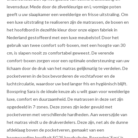
levensduur. Mede door de zilverkleurige en L-vormige poten
geeft u uw slaapkamer een weelderige en frisse uitstraling. Om
een luxe uitstraling te realiseren zijn de matrassen, de boxen en
het hoofdbord in dezelfde kleur door onze eigen fabriek in
Nederland gestoffeerd met een luxe meubelstof. Door het
gebruik van twee comfort soft-boxen, met een hoogte van 30
cm, is slapen nooit zo comfortabel geweest. De verende
comfort-boxen zorgen voor een optimale ondersteuning van uw
lichaam door de druk van het matras gelijkmatig te verdelen. De
pocketveren in de box bevorderen de vochtafvoer en de
luchtcirculatie, waardoor uw bed langer fris en hygiënisch blijft.
Boxspring Sara is de ideale keuze als u wilt gaan voor weelderige
luxe, comfort en duurzaamheid. De matrassen in deze set zijn
opgedeeld in 7-zones. Deze zones zijn ieder gevuld met
pocketveren met verschillende hardheden. Aan weerszijde van
het matras vindt u de drukverdelers. Deze zijn, net als de dunne
afdeklaag boven de pocketveren, gemaakt van een
hoogwaardige kwaliteit SG25 koudschuim. Boxspring ‘Sara’ is