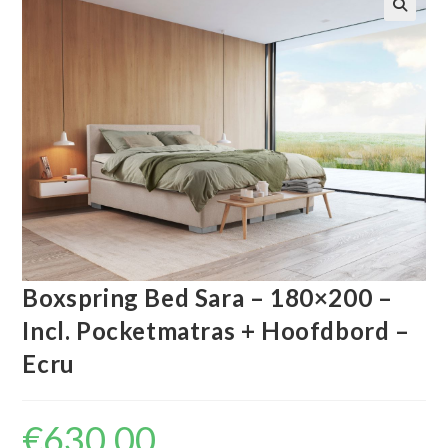
🔍
Boxspring Bed Sara – 180×200 –
Incl. Pocketmatras + Hoofdbord –
Ecru
€
630.00