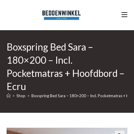
Ga
naar
inhoud
Boxspring Bed Sara –
180×200 – Incl.
Pocketmatras + Hoofdbord –
Ecru
>
Shop
>
Boxspring Bed Sara – 180×200 – Incl. Pocketmatras + Hoo