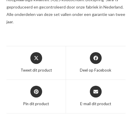
geproduceerd en gecontroleerd door onze fabriek in Nederland.
Alle onderdelen van deze set vallen onder een garantie van twee
jaar.
Opent
Opent
in
in
een
een
Tweet dit product
Deel op Facebook
nieuw
nieuw
venster
venster
Opent
Opent
in
in
een
een
Pin dit product
E-mail dit product
nieuw
nieuw
venster
venster