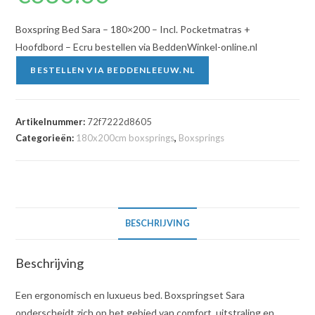
Boxspring Bed Sara – 180×200 – Incl. Pocketmatras +
Hoofdbord – Ecru bestellen via BeddenWinkel-online.nl
BESTELLEN VIA BEDDENLEEUW.NL
Artikelnummer:
72f7222d8605
Categorieën:
180x200cm boxsprings
,
Boxsprings
BESCHRIJVING
Beschrijving
Een ergonomisch en luxueus bed. Boxspringset Sara
onderscheidt zich op het gebied van comfort, uitstraling en