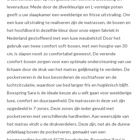
levensduur. Mede door de zilverkleurige en L-vormige poten
geeft u uw slaapkamer een weelderige en frisse uitstraling. Om
een luxe uitstraling te realiseren zijn de matrassen, de boxen en
het hoofdbord in dezelfde kleur door onze eigen fabriek in
Nederland gestoffeerd met een luxe meubelstof. Door het
gebruik van twee comfort soft-boxen, met een hoogte van 30
cm, is slapen nooit zo comfortabel geweest. De verende
comfort-boxen zorgen voor een optimale ondersteuning van uw
lichaam door de druk van het matras gelijkmatig te verdelen. De
pocketveren in de box bevorderen de vochtafvoer en de
luchtcirculatie, waardoor uw bed langer fris en hygiënisch blijft.
Boxspring Sara is de ideale keuze als u wilt gaan voor weelderige
luxe, comfort en duurzaamheid. De matrassen in deze set zijn
opgedeeld in 7-zones. Deze zones zijn ieder gevuld met
pocketveren met verschillende hardheden. Aan weerszijde van
het matras vindt u de drukverdelers. Deze zijn, net als de dunne
afdeklaag boven de pocketveren, gemaakt van een
hoogwaardige kwaliteit SG25 koudschuim. Boxspring ‘Sara’ is