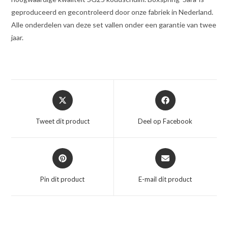
geproduceerd en gecontroleerd door onze fabriek in Nederland.
Alle onderdelen van deze set vallen onder een garantie van twee
jaar.
Opent
Opent
in
in
een
een
Tweet dit product
Deel op Facebook
nieuw
nieuw
venster
venster
Opent
Opent
in
in
een
een
Pin dit product
E-mail dit product
nieuw
nieuw
venster
venster