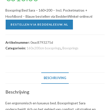
Boxspring Bed Sara – 160×200 – Incl. Pocketmatras +
Hoofdbord – Blauw bestellen via BeddenWinkel-online.nl
BESTELLEN VIA BEDDENLEEUW.NL
Artikelnummer:
0eac8793275d
Categorieën:
160x200cm boxsprings
,
Boxsprings
BESCHRIJVING
Beschrijving
Een ergonomisch en luxueus bed. Boxspringset Sara
onderscheidt zich op het gebied van comfort, uitstraling en