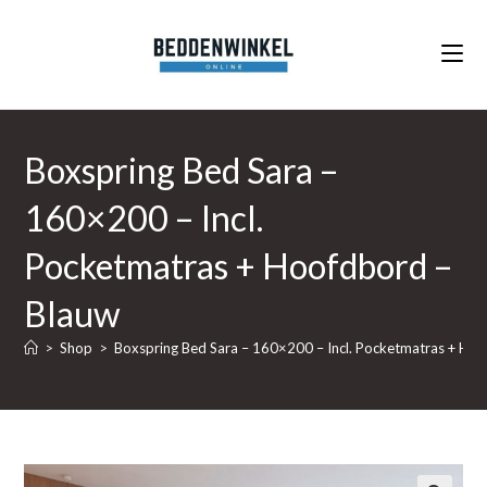
Ga
naar
inhoud
Boxspring Bed Sara –
160×200 – Incl.
Pocketmatras + Hoofdbord –
Blauw
>
Shop
>
Boxspring Bed Sara – 160×200 – Incl. Pocketmatras + Ho