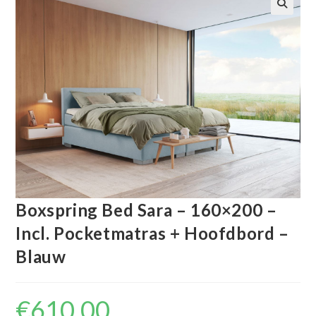
🔍
Boxspring Bed Sara – 160×200 –
Incl. Pocketmatras + Hoofdbord –
Blauw
€
610.00