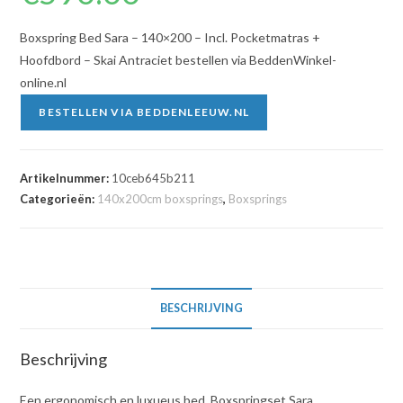
Boxspring Bed Sara – 140×200 – Incl. Pocketmatras +
Hoofdbord – Skai Antraciet bestellen via BeddenWinkel-
online.nl
BESTELLEN VIA BEDDENLEEUW.NL
Artikelnummer:
10ceb645b211
Categorieën:
140x200cm boxsprings
,
Boxsprings
BESCHRIJVING
Beschrijving
Een ergonomisch en luxueus bed. Boxspringset Sara