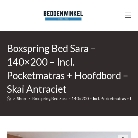
Ga
naar
inhoud
Boxspring Bed Sara –
140×200 – Incl.
Pocketmatras + Hoofdbord –
Skai Antraciet
>
Shop
>
Boxspring Bed Sara – 140×200 – Incl. Pocketmatras + Hoof