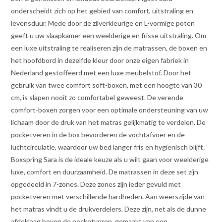
onderscheidt zich op het gebied van comfort, uitstraling en
levensduur. Mede door de zilverkleurige en L-vormige poten
geeft u uw slaapkamer een weelderige en frisse uitstraling. Om
een luxe uitstraling te realiseren zijn de matrassen, de boxen en
het hoofdbord in dezelfde kleur door onze eigen fabriek in
Nederland gestoffeerd met een luxe meubelstof. Door het
gebruik van twee comfort soft-boxen, met een hoogte van 30
cm, is slapen nooit zo comfortabel geweest. De verende
comfort-boxen zorgen voor een optimale ondersteuning van uw
lichaam door de druk van het matras gelijkmatig te verdelen. De
pocketveren in de box bevorderen de vochtafvoer en de
luchtcirculatie, waardoor uw bed langer fris en hygiënisch blijft.
Boxspring Sara is de ideale keuze als u wilt gaan voor weelderige
luxe, comfort en duurzaamheid. De matrassen in deze set zijn
opgedeeld in 7-zones. Deze zones zijn ieder gevuld met
pocketveren met verschillende hardheden. Aan weerszijde van
het matras vindt u de drukverdelers. Deze zijn, net als de dunne
afdeklaag boven de pocketveren, gemaakt van een