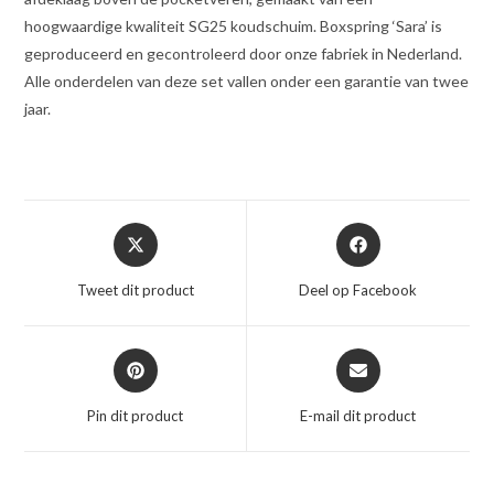
hoogwaardige kwaliteit SG25 koudschuim. Boxspring ‘Sara’ is
geproduceerd en gecontroleerd door onze fabriek in Nederland.
Alle onderdelen van deze set vallen onder een garantie van twee
jaar.
Opent
Opent
in
in
een
een
Tweet dit product
Deel op Facebook
nieuw
nieuw
venster
venster
Opent
Opent
in
in
een
een
Pin dit product
E-mail dit product
nieuw
nieuw
venster
venster