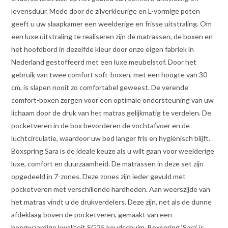
levensduur. Mede door de zilverkleurige en L-vormige poten
geeft u uw slaapkamer een weelderige en frisse uitstraling. Om
een luxe uitstraling te realiseren zijn de matrassen, de boxen en
het hoofdbord in dezelfde kleur door onze eigen fabriek in
Nederland gestoffeerd met een luxe meubelstof. Door het
gebruik van twee comfort soft-boxen, met een hoogte van 30
cm, is slapen nooit zo comfortabel geweest. De verende
comfort-boxen zorgen voor een optimale ondersteuning van uw
lichaam door de druk van het matras gelijkmatig te verdelen. De
pocketveren in de box bevorderen de vochtafvoer en de
luchtcirculatie, waardoor uw bed langer fris en hygiënisch blijft.
Boxspring Sara is de ideale keuze als u wilt gaan voor weelderige
luxe, comfort en duurzaamheid. De matrassen in deze set zijn
opgedeeld in 7-zones. Deze zones zijn ieder gevuld met
pocketveren met verschillende hardheden. Aan weerszijde van
het matras vindt u de drukverdelers. Deze zijn, net als de dunne
afdeklaag boven de pocketveren, gemaakt van een
hoogwaardige kwaliteit SG25 koudschuim. Boxspring ‘Sara’ is