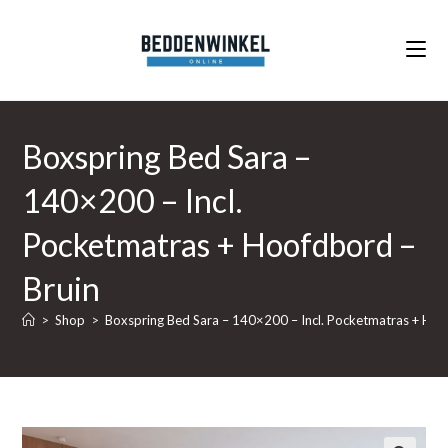
Ga
naar
inhoud
Boxspring Bed Sara –
140×200 – Incl.
Pocketmatras + Hoofdbord –
Bruin
>
Shop
>
Boxspring Bed Sara – 140×200 – Incl. Pocketmatras + Hoo