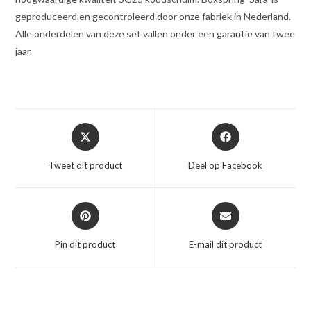
geproduceerd en gecontroleerd door onze fabriek in Nederland.
Alle onderdelen van deze set vallen onder een garantie van twee
jaar.
Opent
Opent
in
in
een
een
Tweet dit product
Deel op Facebook
nieuw
nieuw
venster
venster
Opent
Opent
in
in
een
een
Pin dit product
E-mail dit product
nieuw
nieuw
venster
venster