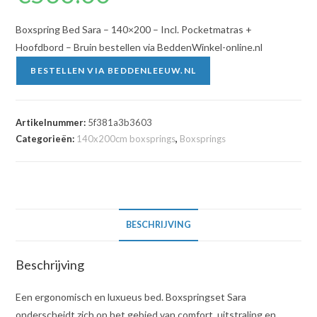
Boxspring Bed Sara – 140×200 – Incl. Pocketmatras +
Hoofdbord – Bruin bestellen via BeddenWinkel-online.nl
BESTELLEN VIA BEDDENLEEUW.NL
Artikelnummer:
5f381a3b3603
Categorieën:
140x200cm boxsprings
,
Boxsprings
BESCHRIJVING
Beschrijving
Een ergonomisch en luxueus bed. Boxspringset Sara
onderscheidt zich op het gebied van comfort, uitstraling en