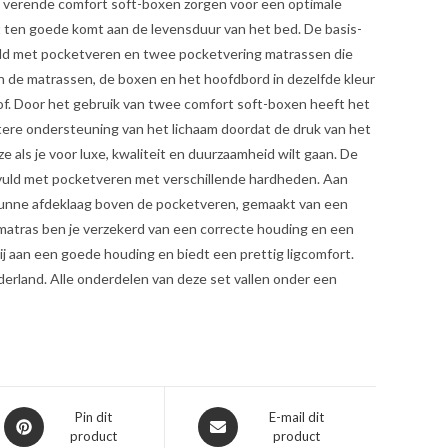
e verende comfort soft-boxen zorgen voor een optimale
t ten goede komt aan de levensduur van het bed. De basis-
uld met pocketveren en twee pocketvering matrassen die
ijn de matrassen, de boxen en het hoofdbord in dezelfde kleur
of. Door het gebruik van twee comfort soft-boxen heeft het
tere ondersteuning van het lichaam doordat de druk van het
e als je voor luxe, kwaliteit en duurzaamheid wilt gaan. De
gevuld met pocketveren met verschillende hardheden. Aan
e dunne afdeklaag boven de pocketveren, gemaakt van een
matras ben je verzekerd van een correcte houding en een
ij aan een goede houding en biedt een prettig ligcomfort.
derland. Alle onderdelen van deze set vallen onder een
Opent
Opent
Pin dit
E-mail dit
product
product
in
in