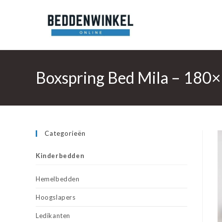
Ga
naar
inhoud
Boxspring Bed Mila – 180×
Categorieën
Kinderbedden
Hemelbedden
Hoogslapers
Ledikanten