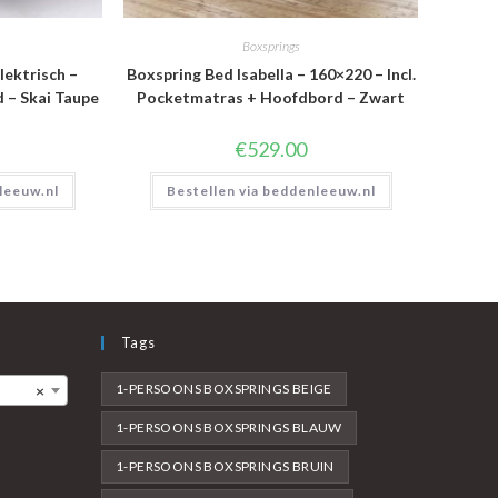
Boxsprings
lektrisch –
Boxspring Bed Isabella – 160×220 – Incl.
d – Skai Taupe
Pocketmatras + Hoofdbord – Zwart
€
529.00
leeuw.nl
Bestellen via beddenleeuw.nl
Tags
1-PERSOONS BOXSPRINGS BEIGE
×
1-PERSOONS BOXSPRINGS BLAUW
1-PERSOONS BOXSPRINGS BRUIN