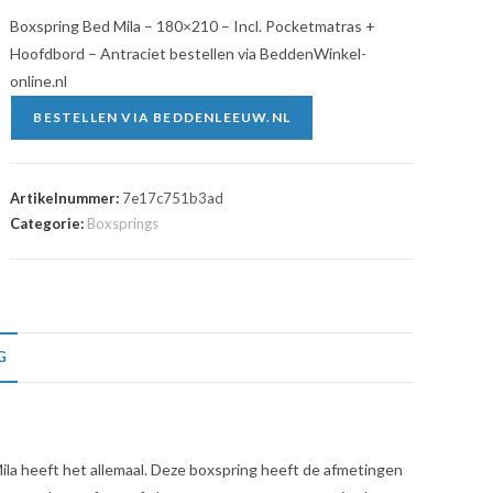
Boxspring Bed Mila – 180×210 – Incl. Pocketmatras +
Hoofdbord – Antraciet bestellen via BeddenWinkel-
online.nl
BESTELLEN VIA BEDDENLEEUW.NL
Artikelnummer:
7e17c751b3ad
Categorie:
Boxsprings
G
Mila heeft het allemaal. Deze boxspring heeft de afmetingen