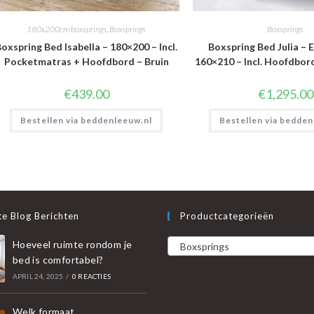
180x200cm boxsprings
,
Boxsprings
Boxsprings
oxspring Bed Isabella – 180×200 – Incl.
Boxspring Bed Julia – E
Pocketmatras + Hoofdbord – Bruin
160×210 – Incl. Hoofdbor
€
439.00
€
1,295.00
Bestellen via beddenleeuw.nl
Bestellen via bedden
e Blog Berichten
Productcategorieën
Hoeveel ruimte rondom je
Boxsprings
bed is comfortabel?
APRIL 24, 2025
/
0 REACTIES
Welk formaat