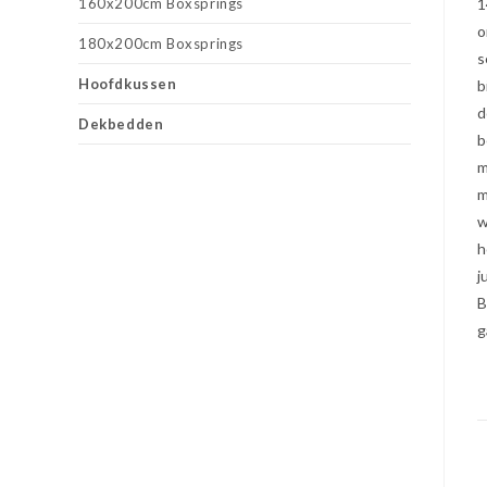
160x200cm Boxsprings
1
o
180x200cm Boxsprings
s
Hoofdkussen
b
d
Dekbedden
b
m
m
w
h
j
B
g