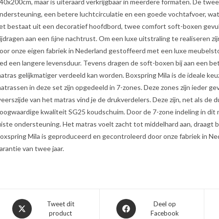
40x200cm, maar is uiteraard verkrijgbaar in meerdere formaten. De twe
ndersteuning, een betere luchtcirculatie en een goede vochtafvoer, wa
et bestaat uit een decoratief hoofdbord, twee comfort soft-boxen gev
ijdragen aan een ﬁjne nachtrust. Om een luxe uitstraling te realiseren z
oor onze eigen fabriek in Nederland gestoffeerd met een luxe meubelst
ed een langere levensduur. Tevens dragen de soft-boxen bij aan een be
atras gelijkmatiger verdeeld kan worden. Boxspring Mila is de ideale keuz
atrassen in deze set zijn opgedeeld in 7-zones. Deze zones zijn ieder 
eerszijde van het matras vind je de drukverdelers. Deze zijn, net als d
oogwaardige kwaliteit SG25 koudschuim. Door de 7-zone indeling in dit 
uiste ondersteuning. Het matras voelt zacht tot middelhard aan, draagt b
oxspring Mila is geproduceerd en gecontroleerd door onze fabriek in Ne
arantie van twee jaar.
Opent
Opent
Tweet dit
Deel op
product
Facebook
in
in