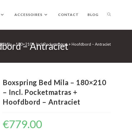
TOGGLE
ACCESSOIRES
CONTACT
BLOG
dbord – Antraciet
WEBSITE
ed Mila – 180×210 – Incl. Pocketmatras + Hoofdbord – Antraciet
ZOEKEN
Boxspring Bed Mila – 180×210
– Incl. Pocketmatras +
Hoofdbord – Antraciet
€
779.00