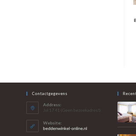
B
Contactgegevens
Recent
Address:
Jol 17 41 (Geen bezoekadres!)
Website:
beddenwinkel-online.nl