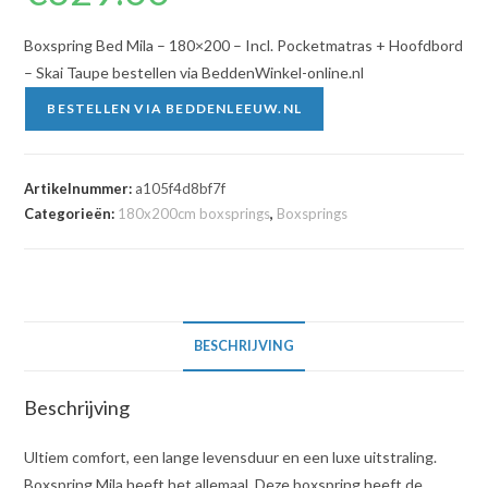
Boxspring Bed Mila – 180×200 – Incl. Pocketmatras + Hoofdbord
– Skai Taupe bestellen via BeddenWinkel-online.nl
BESTELLEN VIA BEDDENLEEUW.NL
Artikelnummer:
a105f4d8bf7f
Categorieën:
180x200cm boxsprings
,
Boxsprings
BESCHRIJVING
Beschrijving
Ultiem comfort, een lange levensduur en een luxe uitstraling.
Boxspring Mila heeft het allemaal. Deze boxspring heeft de