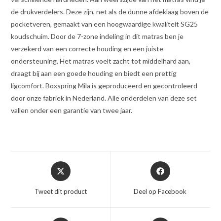
de drukverdelers. Deze zijn, net als de dunne afdeklaag boven de
pocketveren, gemaakt van een hoogwaardige kwaliteit SG25
koudschuim. Door de 7-zone indeling in dit matras ben je
verzekerd van een correcte houding en een juiste
ondersteuning. Het matras voelt zacht tot middelhard aan,
draagt bij aan een goede houding en biedt een prettig
ligcomfort. Boxspring Mila is geproduceerd en gecontroleerd
door onze fabriek in Nederland. Alle onderdelen van deze set
vallen onder een garantie van twee jaar.
Opent
Opent
in
in
een
een
Tweet dit product
Deel op Facebook
nieuw
nieuw
venster
venster