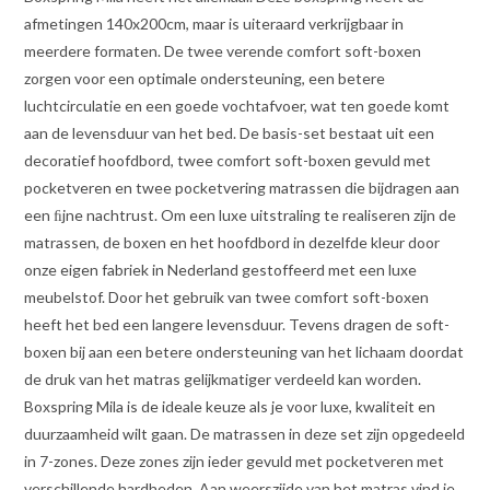
afmetingen 140x200cm, maar is uiteraard verkrijgbaar in
meerdere formaten. De twee verende comfort soft-boxen
zorgen voor een optimale ondersteuning, een betere
luchtcirculatie en een goede vochtafvoer, wat ten goede komt
aan de levensduur van het bed. De basis-set bestaat uit een
decoratief hoofdbord, twee comfort soft-boxen gevuld met
pocketveren en twee pocketvering matrassen die bijdragen aan
een ﬁjne nachtrust. Om een luxe uitstraling te realiseren zijn de
matrassen, de boxen en het hoofdbord in dezelfde kleur door
onze eigen fabriek in Nederland gestoffeerd met een luxe
meubelstof. Door het gebruik van twee comfort soft-boxen
heeft het bed een langere levensduur. Tevens dragen de soft-
boxen bij aan een betere ondersteuning van het lichaam doordat
de druk van het matras gelijkmatiger verdeeld kan worden.
Boxspring Mila is de ideale keuze als je voor luxe, kwaliteit en
duurzaamheid wilt gaan. De matrassen in deze set zijn opgedeeld
in 7-zones. Deze zones zijn ieder gevuld met pocketveren met
verschillende hardheden. Aan weerszijde van het matras vind je