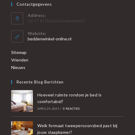
Contactgegevens
Address:
Jol 17 41 (Geen bezoekadres!)
Website:
beddenwinkel-online.nl
Sitemap
Vrienden
Nieuws
Recente Blog Berichten
Hoeveel ruimte rondom je bed is
comfortabel?
APRIL 24, 2025
/
0 REACTIES
Welk formaat tweepersoonsbed past bij
jouw slaapkamer?