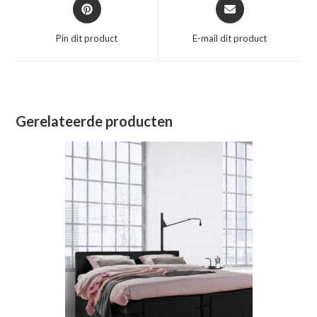
Opent
Opent
in
in
een
een
Pin dit product
E-mail dit product
nieuw
nieuw
venster
venster
Gerelateerde producten