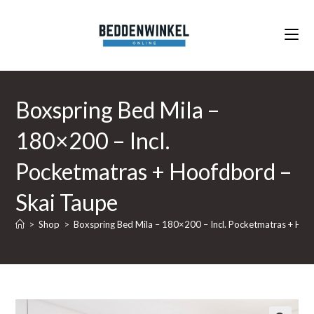
Ga
naar
inhoud
Boxspring Bed Mila –
180×200 – Incl.
Pocketmatras + Hoofdbord –
Skai Taupe
>
Shop
>
Boxspring Bed Mila – 180×200 – Incl. Pocketmatras + Hoo