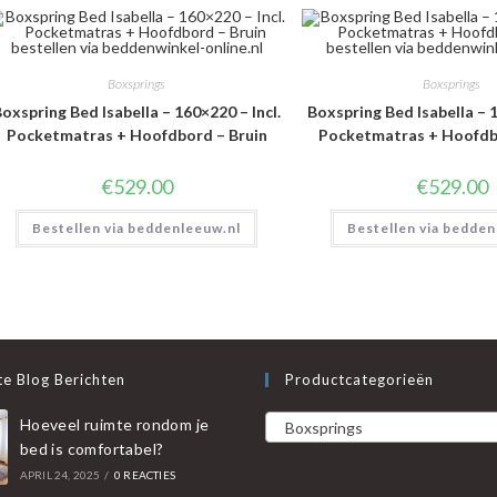
Boxsprings
Boxsprings
oxspring Bed Isabella – 160×220 – Incl.
Boxspring Bed Isabella – 1
Pocketmatras + Hoofdbord – Bruin
Pocketmatras + Hoofdb
€
529.00
€
529.00
Bestellen via beddenleeuw.nl
Bestellen via bedden
e Blog Berichten
Productcategorieën
Hoeveel ruimte rondom je
Boxsprings
bed is comfortabel?
APRIL 24, 2025
/
0 REACTIES