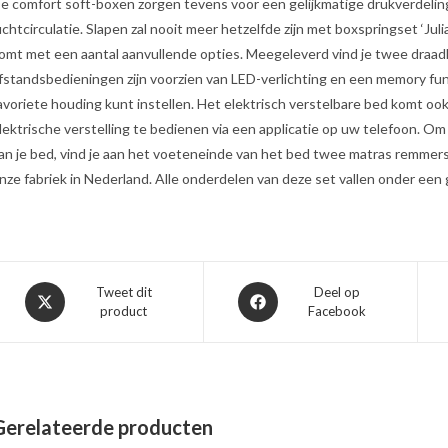
e comfort soft-boxen zorgen tevens voor een gelijkmatige drukverdelin
uchtcirculatie. Slapen zal nooit meer hetzelfde zijn met boxspringset ‘Jul
omt met een aantal aanvullende opties. Meegeleverd vind je twee draad
fstandsbedieningen zijn voorzien van LED-verlichting en een memory fun
avoriete houding kunt instellen. Het elektrisch verstelbare bed komt oo
lektrische verstelling te bedienen via een applicatie op uw telefoon. Om 
an je bed, vind je aan het voeteneinde van het bed twee matras remmers.
nze fabriek in Nederland. Alle onderdelen van deze set vallen onder een 
Opent
Opent
Tweet dit
Deel op
product
Facebook
in
in
een
een
nieuw
nieuw
venster
venster
Gerelateerde producten