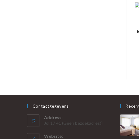
B
Contactgegevens
Recent
Address:
Jol 17 41 (Geen bezoekadres!)
Website: