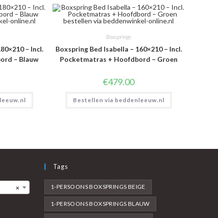
Boxsprings
80×210 – Incl.
Boxspring Bed Isabella – 160×210 – Incl.
ord – Blauw
Pocketmatras + Hoofdbord – Groen
€
479.00
leeuw.nl
Bestellen via beddenleeuw.nl
Tags
1-PERSOONS BOXSPRINGS BEIGE
×
1-PERSOONS BOXSPRINGS BLAUW