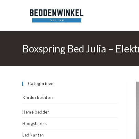
Ga
naar
inhoud
Boxspring Bed Julia – Elek
Categorieën
Kinderbedden
Hemelbedden
Hoogslapers
Ledikanten