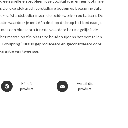
g, een snelle en probleemloze vochtafvoer en een optimale
ia’. De luxe elektrisch verstelbare bodem op boxspring Julia
loze afstandsbedieningen die beide werken op batterij. De
ctie waardoor je met één druk op de knop het bed naar je
k met een bluetooth functie waardoor het mogelijk is de
het matras op zijn plaats te houden tijdens het verstellen
 Boxspring ‘Julia’ is geproduceerd en gecontroleerd door
garantie van twee jaar.
Opent
Opent
Pin dit
E-mail dit
product
product
in
in
een
een
nieuw
nieuw
venster
venster