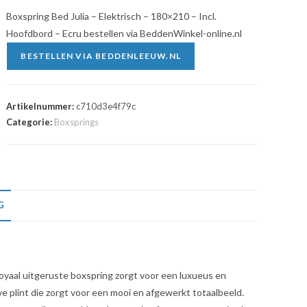
Boxspring Bed Julia – Elektrisch – 180×210 – Incl.
Hoofdbord – Ecru bestellen via BeddenWinkel-online.nl
BESTELLEN VIA BEDDENLEEUW.NL
Artikelnummer:
c710d3e4f79c
Categorie:
Boxsprings
G
royaal uitgeruste boxspring zorgt voor een luxueus en
ve plint die zorgt voor een mooi en afgewerkt totaalbeeld.