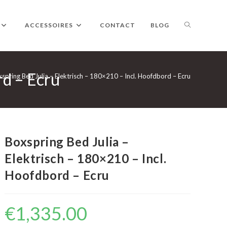
TOGGLE
ACCESSOIRES
CONTACT
BLOG
rd – Ecru
WEBSITE
spring Bed Julia – Elektrisch – 180×210 – Incl. Hoofdbord – Ecru
ZOEKEN
Boxspring Bed Julia –
Elektrisch – 180×210 – Incl.
Hoofdbord – Ecru
€
1,335.00