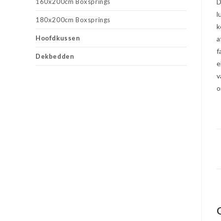
160x200cm Boxsprings
D
l
180x200cm Boxsprings
k
Hoofdkussen
a
f
Dekbedden
e
v
o