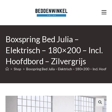
Ga
naar
inhoud
Boxspring Bed Julia –
Elektrisch – 180×200 – Incl.
Hoofdbord – Zilvergrijs
>
Shop
>
Boxspring Bed Julia – Elektrisch – 180×200 – Incl. Hoofdbor
🔍