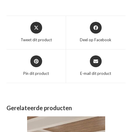
Opent
Opent
in
in
een
een
Tweet dit product
Deel op Facebook
nieuw
nieuw
venster
venster
Opent
Opent
in
in
een
een
Pin dit product
E-mail dit product
nieuw
nieuw
venster
venster
Gerelateerde producten