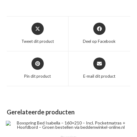
Opent
Opent
in
in
een
een
Tweet dit product
Deel op Facebook
nieuw
nieuw
venster
venster
Opent
Opent
in
in
een
een
Pin dit product
E-mail dit product
nieuw
nieuw
venster
venster
Gerelateerde producten