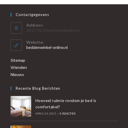
Contactgegevens
Address:
Jol 17 41 (Geen bezoekadres!)
Website:
beddenwinkel-online.nl
Sitemap
Vrienden
Nieuws
Recente Blog Berichten
Hoeveel ruimte rondom je bed is
comfortabel?
APRIL 24, 2025
/
0 REACTIES