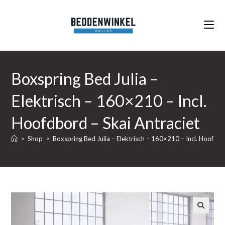
Ga
naar
inhoud
Boxspring Bed Julia –
Elektrisch – 160×210 – Incl.
Hoofdbord – Skai Antraciet
>
Shop
>
Boxspring Bed Julia – Elektrisch – 160×210 – Incl. Hoofdbo
🔍