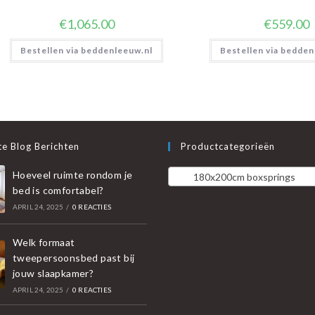
€
1,065.00
€
559.00
Bestellen via beddenleeuw.nl
Bestellen via bedden
e Blog Berichten
Productcategorieën
Hoeveel ruimte rondom je
180x200cm boxsprings
bed is comfortabel?
APRIL 24, 2025
/
0 REACTIES
Welk formaat
tweepersoonsbed past bij
jouw slaapkamer?
APRIL 24, 2025
/
0 REACTIES