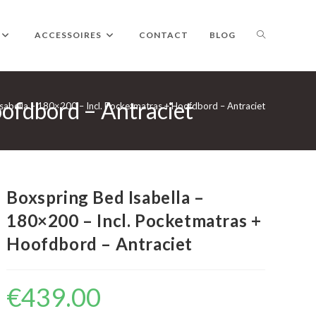
TOGGLE
ACCESSOIRES
CONTACT
BLOG
oofdbord – Antraciet
WEBSITE
sabella – 180×200 – Incl. Pocketmatras + Hoofdbord – Antraciet
ZOEKEN
Boxspring Bed Isabella –
180×200 – Incl. Pocketmatras +
Hoofdbord – Antraciet
€
439.00