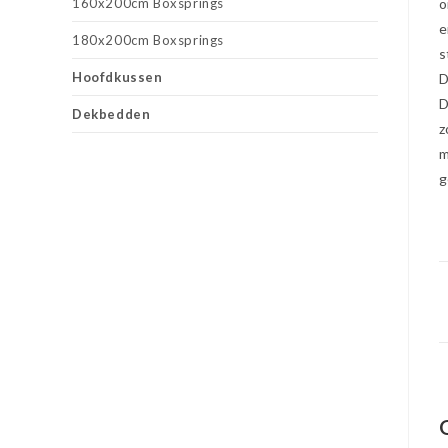
160x200cm Boxsprings
o
e
180x200cm Boxsprings
s
Hoofdkussen
D
D
Dekbedden
z
m
g