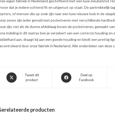
nze eigen fabriek in Nederland gestoffeerd met een luxe meubelstof. H
rvoor dat je iedere ochtend fit en uitgerust op staat. De aantrekkelijk l
tarters, of mensen die op zoek zijn naar een luxe nieuwe look in de slaap
eze zones zijn ieder gevuld met pocketveren met verschillende hardhede
eze zijn, net als de dunne afdeklaag boven de pocketveren, gemaakt va
one indeling in dit matras ben je verzekert van een correcte houding en 
iddelhard aan, draagt bij aan een goede houding en biedt een prettig li
econtroleerd door onze fabriek in Nederland. Alle onderdelen van deze se
Opent
Opent
Tweet dit
Deel op
product
Facebook
in
in
een
een
nieuw
nieuw
venster
venster
Gerelateerde producten