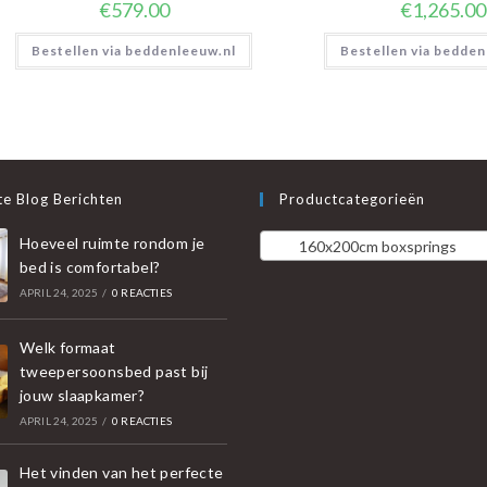
€
579.00
€
1,265.00
Bestellen via beddenleeuw.nl
Bestellen via bedden
e Blog Berichten
Productcategorieën
Hoeveel ruimte rondom je
160x200cm boxsprings
bed is comfortabel?
APRIL 24, 2025
/
0 REACTIES
Welk formaat
tweepersoonsbed past bij
jouw slaapkamer?
APRIL 24, 2025
/
0 REACTIES
Het vinden van het perfecte