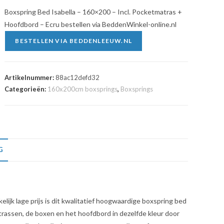
Boxspring Bed Isabella – 160×200 – Incl. Pocketmatras +
Hoofdbord – Ecru bestellen via BeddenWinkel-online.nl
BESTELLEN VIA BEDDENLEEUW.NL
Artikelnummer:
88ac12defd32
Categorieën:
160x200cm boxsprings
,
Boxsprings
G
lijk lage prijs is dit kwalitatief hoogwaardige boxspring bed
matrassen, de boxen en het hoofdbord in dezelfde kleur door