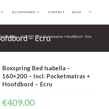
TOGGLE
ACCESSOIRES
CONTACT
BLOG
oofdbord – Ecru
WEBSITE
Bed Isabella – 160×200 – Incl. Pocketmatras + Hoofdbord – Ecru
ZOEKEN
Boxspring Bed Isabella –
160×200 – Incl. Pocketmatras +
Hoofdbord – Ecru
€
409.00