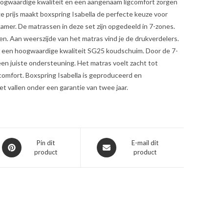
oogwaardige kwaliteit en een aangenaam ligcomfort zorgen
age prijs maakt boxspring Isabella de perfecte keuze voor
kamer. De matrassen in deze set zijn opgedeeld in 7-zones.
n. Aan weerszijde van het matras vind je de drukverdelers.
n een hoogwaardige kwaliteit SG25 koudschuim. Door de 7-
een juiste ondersteuning. Het matras voelt zacht tot
gcomfort. Boxspring Isabella is geproduceerd en
t vallen onder een garantie van twee jaar.
Opent
Opent
Pin dit
E-mail dit
product
product
in
in
een
een
nieuw
nieuw
venster
venster