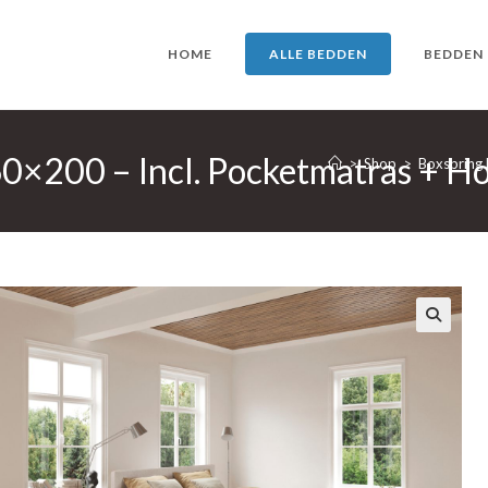
HOME
ALLE BEDDEN
BEDDEN
60×200 – Incl. Pocketmatras + H
>
Shop
>
Boxspring 
🔍