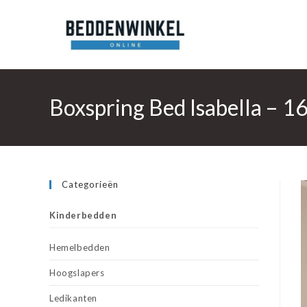
Ga
naar
inhoud
Boxspring Bed Isabella – 1
Categorieën
Kinderbedden
Hemelbedden
Hoogslapers
Ledikanten