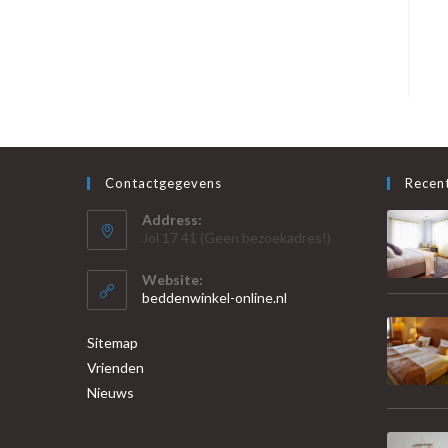
Contactgegevens
Recent
Address:
Jol 17 41 (Geen bezoekadres!)
Website:
beddenwinkel-online.nl
Sitemap
Vrienden
Nieuws