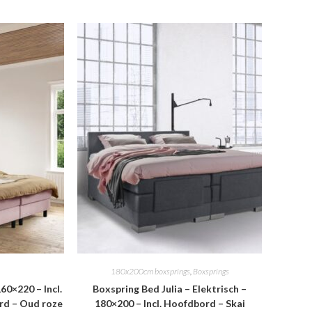
180x200cm boxsprings
,
Boxsprings
60×220 – Incl.
Boxspring Bed Julia – Elektrisch –
rd – Oud roze
180×200 – Incl. Hoofdbord – Skai