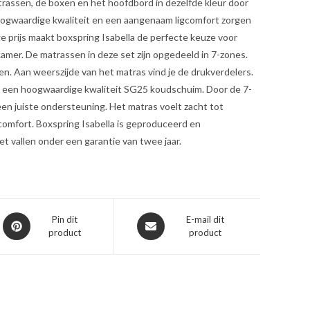
matrassen, de boxen en het hoofdbord in dezelfde kleur door
oogwaardige kwaliteit en een aangenaam ligcomfort zorgen
age prijs maakt boxspring Isabella de perfecte keuze voor
kamer. De matrassen in deze set zijn opgedeeld in 7-zones.
n. Aan weerszijde van het matras vind je de drukverdelers.
n een hoogwaardige kwaliteit SG25 koudschuim. Door de 7-
een juiste ondersteuning. Het matras voelt zacht tot
gcomfort. Boxspring Isabella is geproduceerd en
t vallen onder een garantie van twee jaar.
Opent
Opent
Pin dit
E-mail dit
product
product
in
in
een
een
nieuw
nieuw
venster
venster