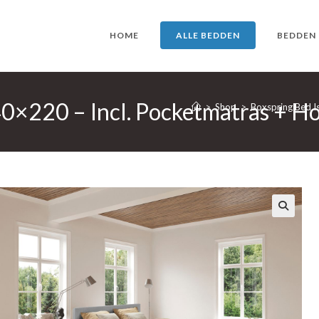
HOME
ALLE BEDDEN
BEDDEN
40×220 – Incl. Pocketmatras + Ho
>
Shop
>
Boxspring Bed Is
🔍