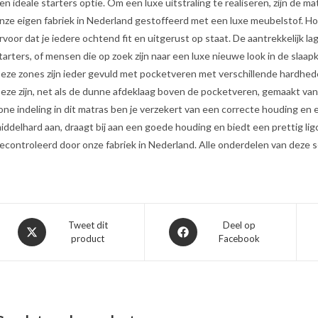
en ideale starters optie. Om een luxe uitstraling te realiseren, zijn de 
nze eigen fabriek in Nederland gestoffeerd met een luxe meubelstof. H
rvoor dat je iedere ochtend fit en uitgerust op staat. De aantrekkelijk l
tarters, of mensen die op zoek zijn naar een luxe nieuwe look in de slaap
eze zones zijn ieder gevuld met pocketveren met verschillende hardhede
eze zijn, net als de dunne afdeklaag boven de pocketveren, gemaakt va
one indeling in dit matras ben je verzekert van een correcte houding en 
iddelhard aan, draagt bij aan een goede houding en biedt een prettig li
econtroleerd door onze fabriek in Nederland. Alle onderdelen van deze se
Opent
Opent
Tweet dit
Deel op
product
Facebook
in
in
een
een
nieuw
nieuw
venster
venster