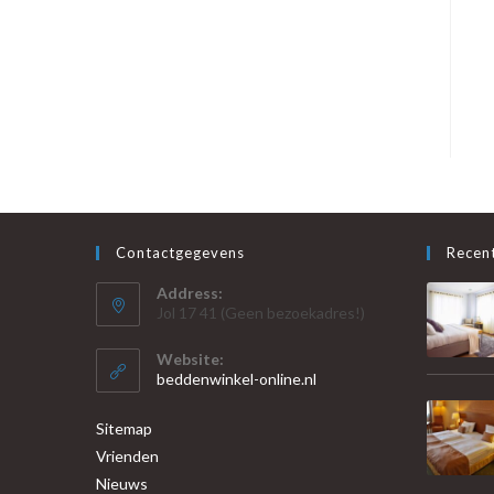
Contactgegevens
Recent
Address:
Jol 17 41 (Geen bezoekadres!)
Website:
beddenwinkel-online.nl
Sitemap
Vrienden
Nieuws