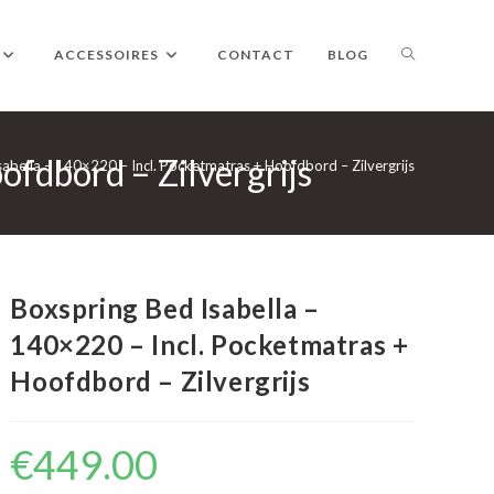
TOGGLE
ACCESSOIRES
CONTACT
BLOG
ofdbord – Zilvergrijs
WEBSITE
abella – 140×220 – Incl. Pocketmatras + Hoofdbord – Zilvergrijs
ZOEKEN
Boxspring Bed Isabella –
140×220 – Incl. Pocketmatras +
Hoofdbord – Zilvergrijs
€
449.00