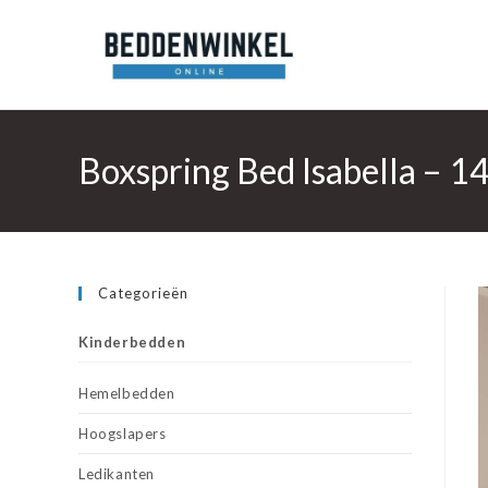
Ga
naar
inhoud
Boxspring Bed Isabella – 1
Categorieën
Kinderbedden
Hemelbedden
Hoogslapers
Ledikanten