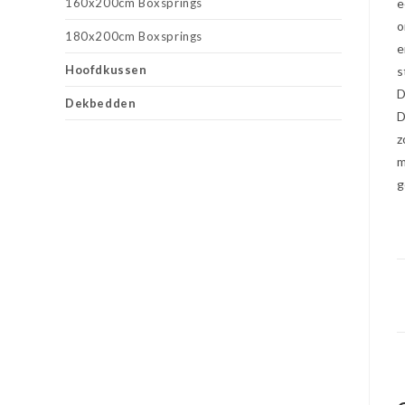
160x200cm Boxsprings
e
o
180x200cm Boxsprings
e
Hoofdkussen
s
D
Dekbedden
D
z
m
g