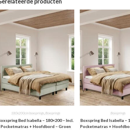
Gerelateerde producten
180x200cm boxsprings
,
Boxsprings
Boxsprings
oxspring Bed Isabella – 180×200 – Incl.
Boxspring Bed Isabella – 1
Pocketmatras + Hoofdbord – Groen
Pocketmatras + Hoofdbo