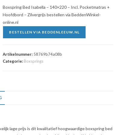
Boxspring Bed Isabella – 140×220 – Incl. Pocketmatras +
Hoofdbord – Zilvergrijs bestellen via BeddenWinkel-
online.nl
BESTELLEN VIA BEDDENLEEUW.NL
Artikelnummer:
58769b74a08b
Categorie:
Boxsprings
G
lijk lage prijs is dit kwalitatief hoogwaardige boxspring bed