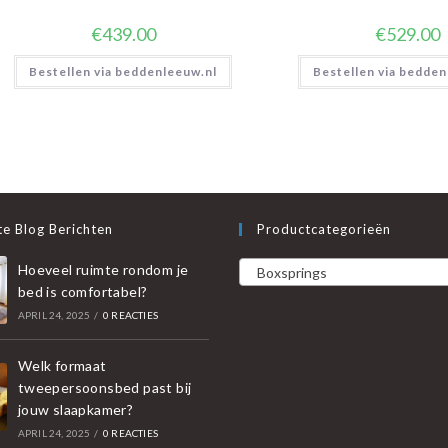
€
439.00
€
529.00
Bestellen via beddenleeuw.nl
Bestellen via bedden
e Blog Berichten
Productcategorieën
Hoeveel ruimte rondom je
Boxsprings
bed is comfortabel?
APRIL 24, 2025
/
0 REACTIES
Welk formaat
tweepersoonsbed past bij
jouw slaapkamer?
APRIL 24, 2025
/
0 REACTIES