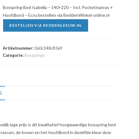
Boxspring Bed Isabella – 140×220 – Incl. Pocketmatras +
Hoofdbord – Ecru bestellen via BeddenWinkel-online.nl
BESTELLEN VIA BEDDENLEEUW.NL
Artikelnummer:
0a0c348c83e9
Categorie:
Boxsprings
G
lijk lage prijs is dit kwalitatief hoogwaardige boxspring bed
matrassen, de boxen en het hoofdbord in dezelfde kleur door