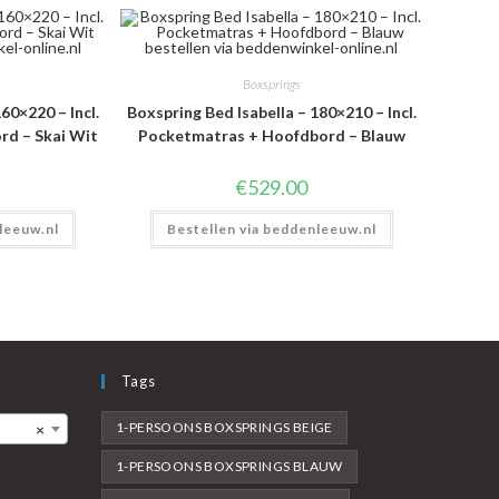
Boxsprings
60×220 – Incl.
Boxspring Bed Isabella – 180×210 – Incl.
d – Skai Wit
Pocketmatras + Hoofdbord – Blauw
€
529.00
leeuw.nl
Bestellen via beddenleeuw.nl
Tags
1-PERSOONS BOXSPRINGS BEIGE
×
1-PERSOONS BOXSPRINGS BLAUW