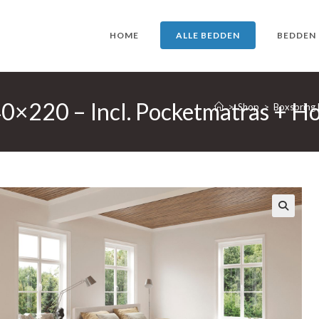
HOME
ALLE BEDDEN
BEDDEN
40×220 – Incl. Pocketmatras + H
>
Shop
>
Boxspring 
🔍