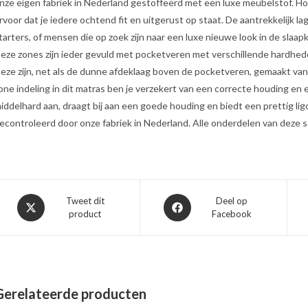
nze eigen fabriek in Nederland gestoffeerd met een luxe meubelstof. H
rvoor dat je iedere ochtend fit en uitgerust op staat. De aantrekkelijk l
tarters, of mensen die op zoek zijn naar een luxe nieuwe look in de slaap
eze zones zijn ieder gevuld met pocketveren met verschillende hardhede
eze zijn, net als de dunne afdeklaag boven de pocketveren, gemaakt va
one indeling in dit matras ben je verzekert van een correcte houding en 
iddelhard aan, draagt bij aan een goede houding en biedt een prettig li
econtroleerd door onze fabriek in Nederland. Alle onderdelen van deze se
Opent
Opent
Tweet dit
Deel op
product
Facebook
in
in
een
een
nieuw
nieuw
venster
venster
Gerelateerde producten