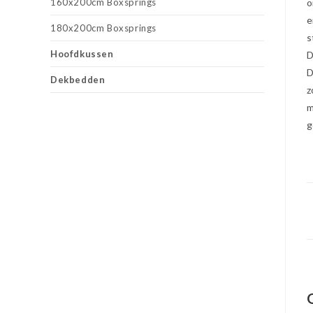
160x200cm Boxsprings
o
e
180x200cm Boxsprings
s
Hoofdkussen
D
D
Dekbedden
z
m
g