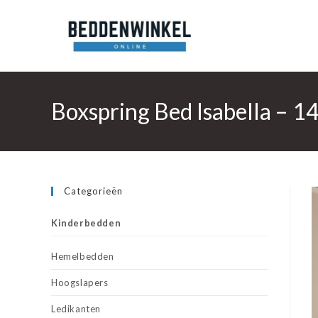
Ga
naar
inhoud
Boxspring Bed Isabella – 1
Categorieën
Kinderbedden
Hemelbedden
Hoogslapers
Ledikanten