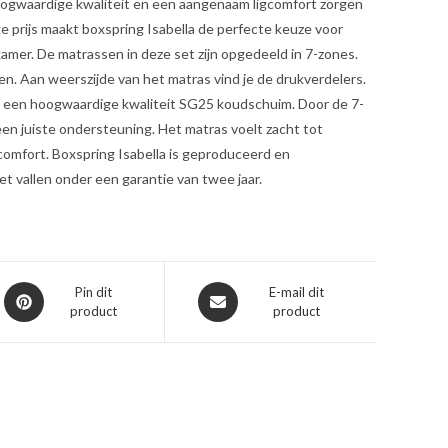
oogwaardige kwaliteit en een aangenaam ligcomfort zorgen
age prijs maakt boxspring Isabella de perfecte keuze voor
kamer. De matrassen in deze set zijn opgedeeld in 7-zones.
n. Aan weerszijde van het matras vind je de drukverdelers.
n een hoogwaardige kwaliteit SG25 koudschuim. Door de 7-
een juiste ondersteuning. Het matras voelt zacht tot
gcomfort. Boxspring Isabella is geproduceerd en
t vallen onder een garantie van twee jaar.
Opent
Opent
Pin dit
E-mail dit
product
product
in
in
een
een
nieuw
nieuw
venster
venster