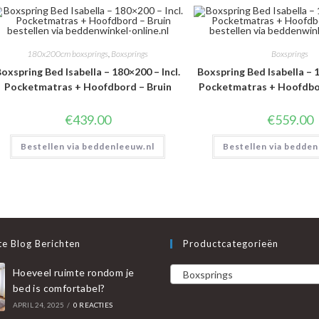
180x200cm boxsprings
,
Boxsprings
Boxsprings
oxspring Bed Isabella – 180×200 – Incl.
Boxspring Bed Isabella – 1
Pocketmatras + Hoofdbord – Bruin
Pocketmatras + Hoofdbor
€
439.00
€
559.00
Bestellen via beddenleeuw.nl
Bestellen via bedden
e Blog Berichten
Productcategorieën
Hoeveel ruimte rondom je
Boxsprings
bed is comfortabel?
APRIL 24, 2025
/
0 REACTIES