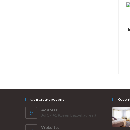
B
Contactgegevens
Recent
Address:
Jol 17 41 (Geen bezoekadres!)
Website: