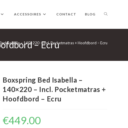
TOGGLE
ACCESSOIRES
CONTACT
BLOG
oofdbord – Ecru
WEBSITE
Bed Isabella – 140×220 – Incl. Pocketmatras + Hoofdbord – Ecru
ZOEKEN
Boxspring Bed Isabella –
140×220 – Incl. Pocketmatras +
Hoofdbord – Ecru
€
449.00