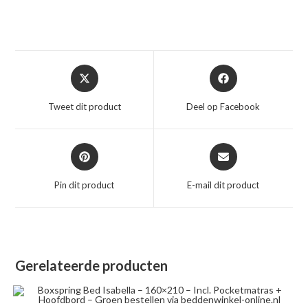
Opent
Opent
in
in
een
een
Tweet dit product
Deel op Facebook
nieuw
nieuw
venster
venster
Opent
Opent
in
in
een
een
Pin dit product
E-mail dit product
nieuw
nieuw
venster
venster
Gerelateerde producten