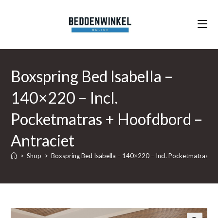
Ga
naar
inhoud
Boxspring Bed Isabella –
140×220 – Incl.
Pocketmatras + Hoofdbord –
Antraciet
>
Shop
>
Boxspring Bed Isabella – 140×220 – Incl. Pocketmatras + 