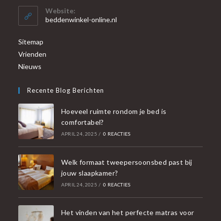
Website:
beddenwinkel-online.nl
Sitemap
Vrienden
Nieuws
Recente Blog Berichten
Hoeveel ruimte rondom je bed is
comfortabel?
APRIL 24, 2025
/
0 REACTIES
Welk formaat tweepersoonsbed past bij
jouw slaapkamer?
APRIL 24, 2025
/
0 REACTIES
Het vinden van het perfecte matras voor