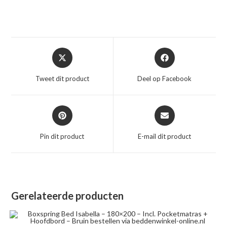
Opent
Opent
in
in
een
een
Tweet dit product
Deel op Facebook
nieuw
nieuw
venster
venster
Opent
Opent
in
in
een
een
Pin dit product
E-mail dit product
nieuw
nieuw
venster
venster
Gerelateerde producten