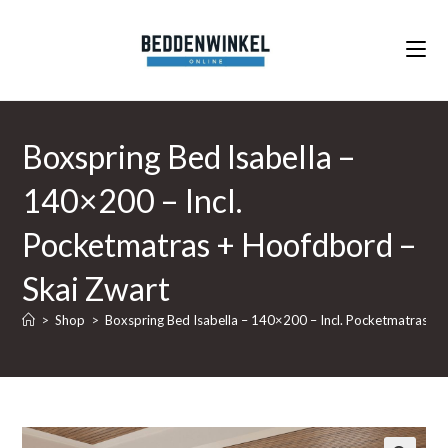
Ga
naar
inhoud
Boxspring Bed Isabella –
140×200 – Incl.
Pocketmatras + Hoofdbord –
Skai Zwart
>
Shop
>
Boxspring Bed Isabella – 140×200 – Incl. Pocketmatras + 