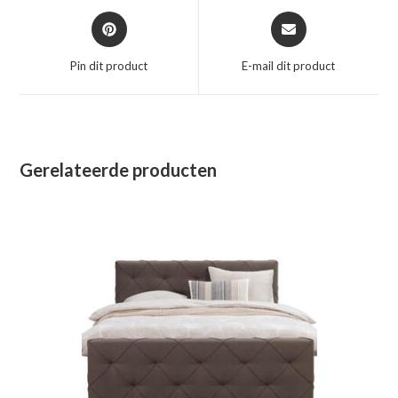
Opent
Opent
in
in
een
een
Pin dit product
E-mail dit product
nieuw
nieuw
venster
venster
Gerelateerde producten