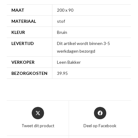
MAAT
200 x 90
MATERIAAL
stof
KLEUR
Bruin
LEVERTIJD
Dit artikel wordt binnen 3-5
werkdagen bezorgd
VERKOPER
Leen Bakker
BEZORGKOSTEN
39.95
Opent
Opent
in
in
een
een
Tweet dit product
Deel op Facebook
nieuw
nieuw
venster
venster