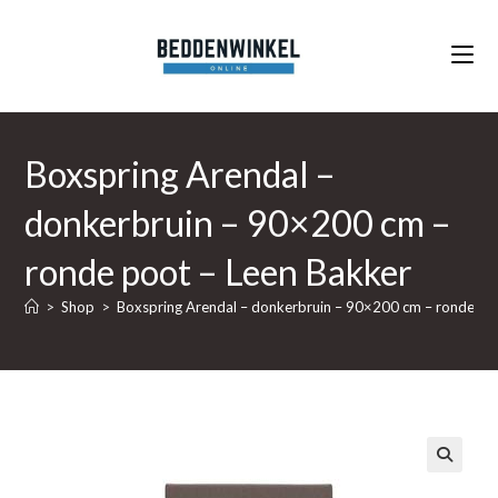
Ga
naar
inhoud
Boxspring Arendal –
donkerbruin – 90×200 cm –
ronde poot – Leen Bakker
>
Shop
>
Boxspring Arendal – donkerbruin – 90×200 cm – ronde po
🔍