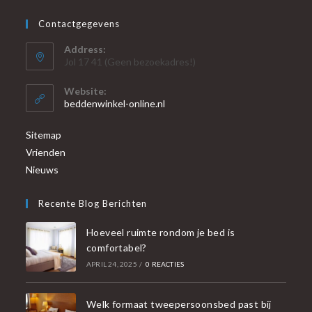
Contactgegevens
Address:
Jol 17 41 (Geen bezoekadres!)
Website:
beddenwinkel-online.nl
Sitemap
Vrienden
Nieuws
Recente Blog Berichten
Hoeveel ruimte rondom je bed is
comfortabel?
APRIL 24, 2025
/
0 REACTIES
Welk formaat tweepersoonsbed past bij