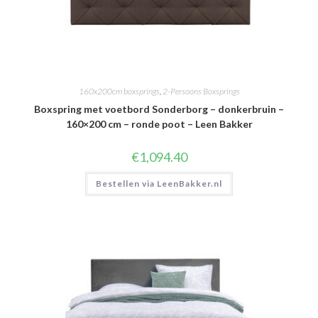
160x200cm boxsprings
,
2-Persoons Boxsprings
Boxspring met voetbord Sonderborg – donkerbruin –
160×200 cm – ronde poot – Leen Bakker
€
1,094.40
Bestellen via LeenBakker.nl