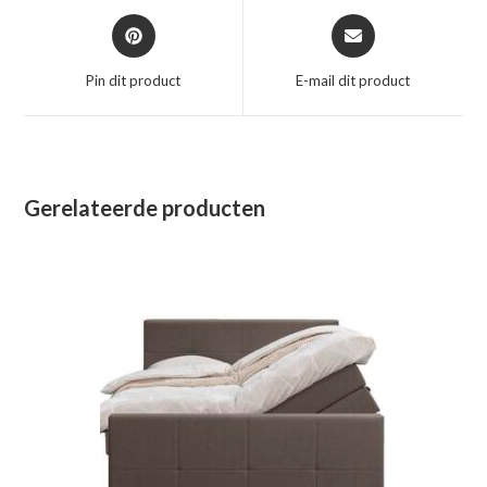
Opent
Opent
in
in
een
een
Pin dit product
E-mail dit product
nieuw
nieuw
venster
venster
Gerelateerde producten