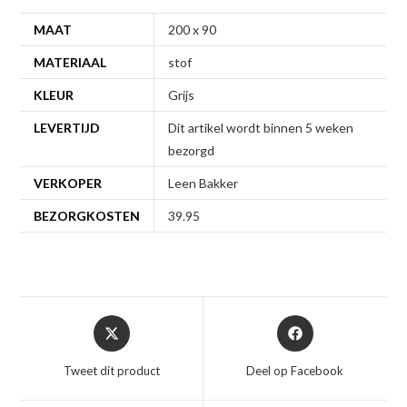
MAAT
200 x 90
MATERIAAL
stof
KLEUR
Grijs
LEVERTIJD
Dit artikel wordt binnen 5 weken
bezorgd
VERKOPER
Leen Bakker
BEZORGKOSTEN
39.95
Opent
Opent
in
in
een
een
Tweet dit product
Deel op Facebook
nieuw
nieuw
venster
venster