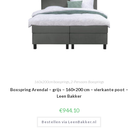
160x200cm boxsprings
,
2-Persoons Boxsprings
Boxspring Arendal – grijs – 160×200 cm – vierkante poot –
Leen Bakker
€
944.10
Bestellen via LeenBakker.nl