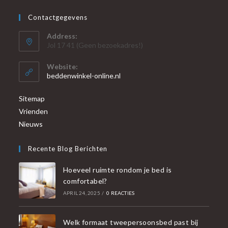
Contactgegevens
Address:
Jol 17 41 (Geen bezoekadres!)
Website:
beddenwinkel-online.nl
Sitemap
Vrienden
Nieuws
Recente Blog Berichten
Hoeveel ruimte rondom je bed is
comfortabel?
APRIL 24, 2025
/
0 REACTIES
Welk formaat tweepersoonsbed past bij