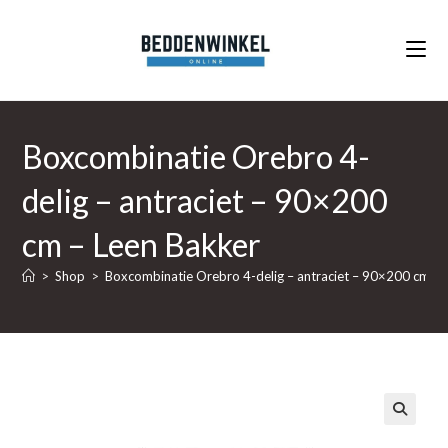
Ga
naar
inhoud
Boxcombinatie Orebro 4-
delig – antraciet – 90×200
cm – Leen Bakker
>
Shop
>
Boxcombinatie Orebro 4-delig – antraciet – 90×200 cm – 
🔍