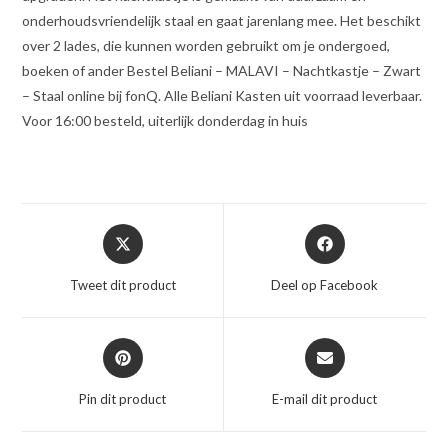
onderhoudsvriendelijk staal en gaat jarenlang mee. Het beschikt
over 2 lades, die kunnen worden gebruikt om je ondergoed,
boeken of ander Bestel Beliani – MALAVI – Nachtkastje – Zwart
– Staal online bij fonQ. Alle Beliani Kasten uit voorraad leverbaar.
Voor 16:00 besteld, uiterlijk donderdag in huis
Opent
Opent
in
in
een
een
Tweet dit product
Deel op Facebook
nieuw
nieuw
venster
venster
Opent
Opent
in
in
een
een
Pin dit product
E-mail dit product
nieuw
nieuw
venster
venster