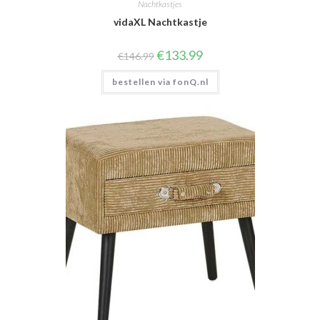
Nachtkastjes
vidaXL Nachtkastje
Oorspronkelijke
Huidige
€
133.99
€
146.99
prijs
prijs
was:
is:
bestellen via fonQ.nl
€146.99.
€133.99.