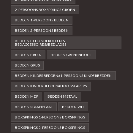
2-PERSOONS BOXSPRINGS GROEN
BEDDEN 1-PERSOONS BEDDEN
BEDDEN 2-PERSOONS BEDDEN
BEDDEN BEDONDERDELEN &
BEDACCESSOIRES#BEDLADES
BEDDEN BRUIN
BEDDEN GRENENHOUT
BEDDEN GRIJS
BEDDEN KINDERBEDDEN#1-PERSOONS KINDERBEDDEN
BEDDEN KINDERBEDDEN#HOOGSLAPERS
BEDDEN MDF
BEDDEN METAAL
BEDDEN SPAANPLAAT
BEDDEN WIT
BOXSPRINGS 1-PERSOONS BOXSPRINGS
BOXSPRINGS 2-PERSOONS BOXSPRINGS