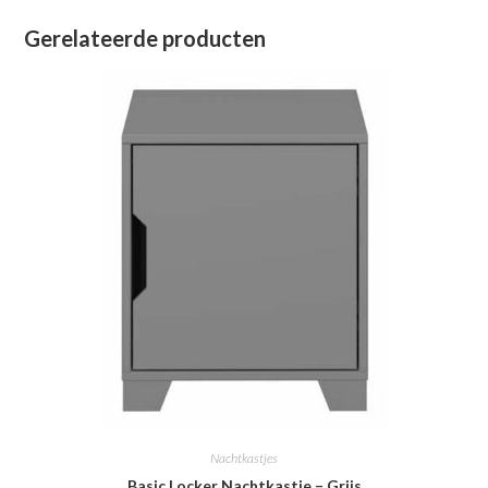
Gerelateerde producten
Nachtkastjes
Basic Locker Nachtkastje – Grijs