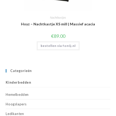
Nachtkastjes
Hoyz – Nachtkastje XS mill | Massief acacia
€
89.00
bestellen via fonQ.nl
Categorieën
Kinderbedden
Hemelbedden
Hoogslapers
Ledikanten