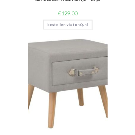
€
129.00
bestellen via fonQ.nl