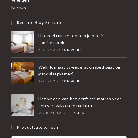
Nieuws
Recente Blog Berichten
Hoeveel ruimte rondom je bed is
comfortabel?
APRIL 24, 2025
/
0 REACTIES
Welk formaat tweepersoonsbed past bij
jouw slaapkamer?
APRIL 24, 2025
/
0 REACTIES
Het vinden van het perfecte matras voor
een verkwikkende nachtrust
MAART 24, 2024
/
0 REACTIES
Productcategorieën