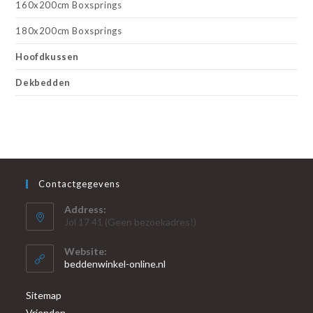
160x200cm Boxsprings
180x200cm Boxsprings
Hoofdkussen
Dekbedden
Contactgegevens
Address:
Jol 17 41 (Geen bezoekadres!)
Website:
beddenwinkel-online.nl
Sitemap
Vrienden