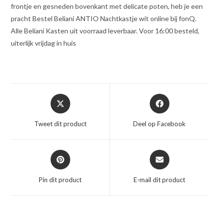
frontje en gesneden bovenkant met delicate poten, heb je een
pracht Bestel Beliani ANTIO Nachtkastje wit online bij fonQ.
Alle Beliani Kasten uit voorraad leverbaar. Voor 16:00 besteld,
uiterlijk vrijdag in huis
Opent
Opent
in
in
een
een
Tweet dit product
Deel op Facebook
nieuw
nieuw
venster
venster
Opent
Opent
in
in
een
een
Pin dit product
E-mail dit product
nieuw
nieuw
venster
venster