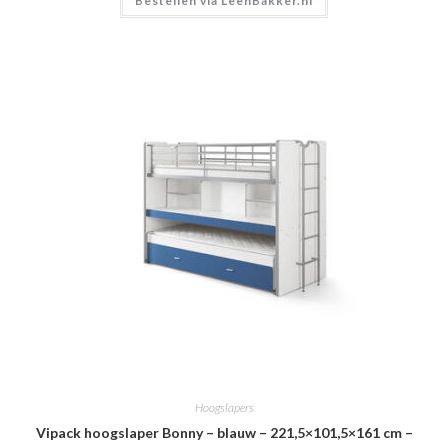
Bestellen via LeenBakker.nl
Hoogslapers
Vipack hoogslaper Bonny – blauw – 221,5×101,5×161 cm –