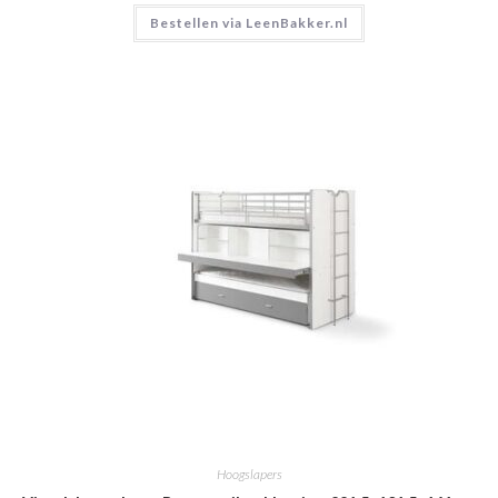
Bestellen via LeenBakker.nl
Hoogslapers