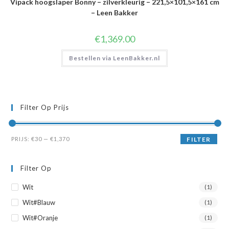
Vipack hoogslaper Bonny – zilverkleurig – 221,5×101,5×161 cm
– Leen Bakker
€
1,369.00
Bestellen via LeenBakker.nl
Filter Op Prijs
Min.
Max.
PRIJS:
€30
—
€1,370
FILTER
prijs
prijs
Filter Op
Wit
(1)
Wit#Blauw
(1)
Wit#Oranje
(1)