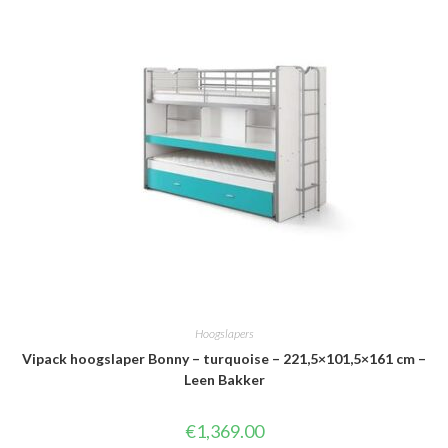
Hoogslapers
Vipack hoogslaper Bonny – turquoise – 221,5×101,5×161 cm –
Leen Bakker
€
1,369.00