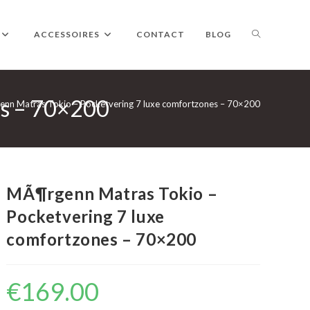
TOGGLE
ACCESSOIRES
CONTACT
BLOG
es – 70×200
WEBSITE
nn Matras Tokio – Pocketvering 7 luxe comfortzones – 70×200
ZOEKEN
MÃ¶rgenn Matras Tokio –
Pocketvering 7 luxe
comfortzones – 70×200
€
169.00