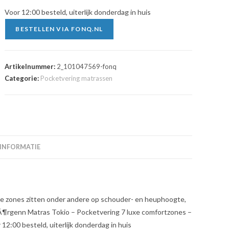
Voor 12:00 besteld, uiterlijk donderdag in huis
BESTELLEN VIA FONQ.NL
Artikelnummer:
2_101047569-fonq
Categorie:
Pocketvering matrassen
 INFORMATIE
e zones zitten onder andere op schouder- en heuphoogte,
Ã¶rgenn Matras Tokio – Pocketvering 7 luxe comfortzones –
12:00 besteld, uiterlijk donderdag in huis