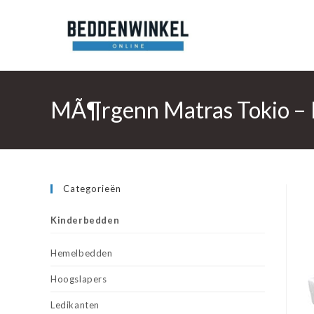
Ga
naar
inhoud
MÃ¶rgenn Matras Tokio – 
Categorieën
Kinderbedden
Hemelbedden
Hoogslapers
Ledikanten