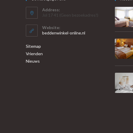
Address:
Jol 17 41 (Geen bezoekadres!)
Website:
beddenwinkel-online.nl
Sitemap
Vrienden
Nieuws