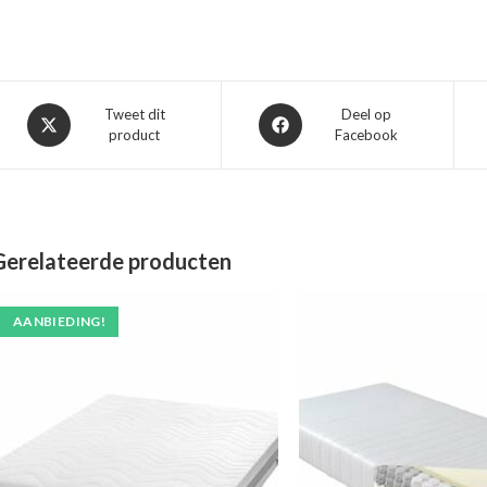
Opent
Opent
Tweet dit
Deel op
product
Facebook
in
in
een
een
nieuw
nieuw
venster
venster
Gerelateerde producten
AANBIEDING!