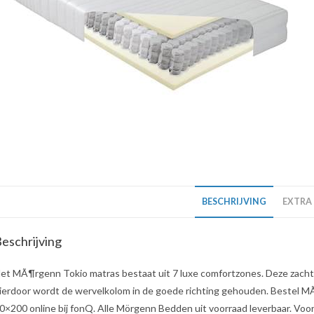
BESCHRIJVING
EXTRA
eschrijving
et MÃ¶rgenn Tokio matras bestaat uit 7 luxe comfortzones. Deze zacht
ierdoor wordt de wervelkolom in de goede richting gehouden. Bestel M
0×200 online bij fonQ. Alle Mörgenn Bedden uit voorraad leverbaar. Voor 