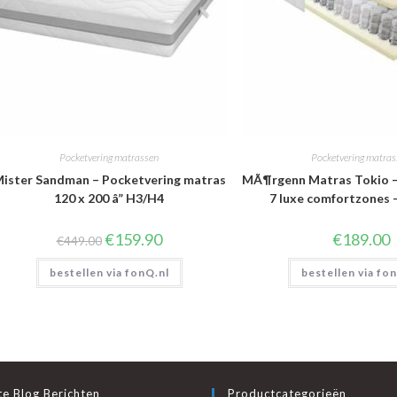
Pocketvering matrassen
Pocketvering matra
ister Sandman – Pocketvering matras
MÃ¶rgenn Matras Tokio –
120 x 200 â” H3/H4
7 luxe comfortzones 
Oorspronkelijke
Huidige
€
159.90
€
189.00
€
449.00
prijs
prijs
was:
is:
bestellen via fonQ.nl
€449.00.
€159.90.
bestellen via fo
e Blog Berichten
Productcategorieën