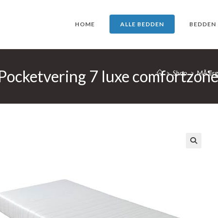
HOME
ALLE BEDDEN
BEDDEN
Pocketvering 7 luxe comfortzon
>
Shop
>
MÃ¶rge
🔍