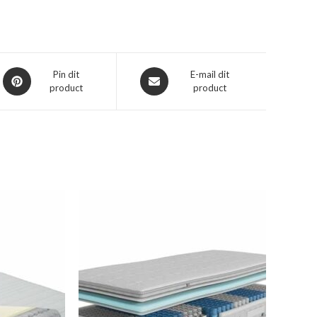
Opent
Opent
Pin dit
E-mail dit
product
product
in
in
een
een
nieuw
nieuw
venster
venster