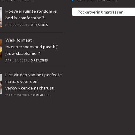
Hoeveel ruimte rondom je
Pocketvering matrassen
bed is comfortabel?
APRIL 24, 2025
/
0 REACTIES
Welk formaat
tweepersoonsbed past bij
jouw slaapkamer?
APRIL 24, 2025
/
0 REACTIES
Het vinden van het perfecte
matras voor een
verkwikkende nachtrust
MAART 24, 2024
/
0 REACTIES