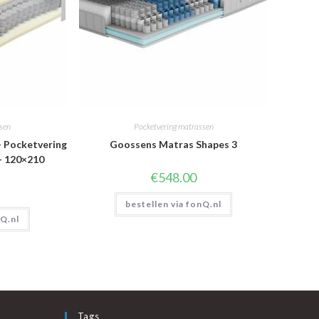
ssen
Pocketvering matrassen
 Pocketvering
Goossens Matras Shapes 3
– 120×210
€
548.00
bestellen via fonQ.nl
nQ.nl
Tags